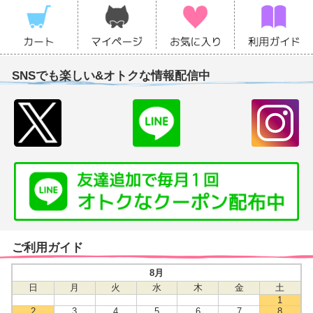
SNSでも楽しい&オトクな情報配信中
ご利用ガイド
8月
日
月
火
水
木
金
土
1
2
3
4
5
6
7
8