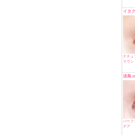
イタ
ナチュ
ラウン
淡島
パーフ
チア