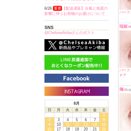
6/26
重要
【配送遅延】台風と地震の
パーフ
影響に伴うお荷物のお届けについて
珱姫
SNS
@ChelseaAkibaさんのポスト
パーフ
チア
鴆
に
8月
日
月
火
水
木
金
土
1
2
3
4
5
6
7
8
9
10
11
12
13
14
15
16
17
18
19
20
21
22