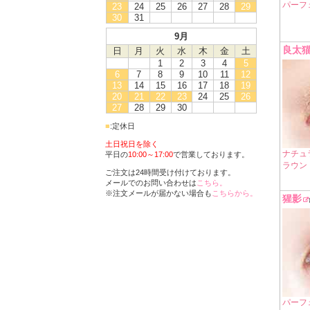
パーフ
23
24
25
26
27
28
29
30
31
9月
良太
日
月
火
水
木
金
土
1
2
3
4
5
6
7
8
9
10
11
12
13
14
15
16
17
18
19
20
21
22
23
24
25
26
27
28
29
30
■
:定休日
土日祝日を除く
ナチュ
平日の
10:00～17:00
で営業しております。
ラウン
ご注文は24時間受け付けております。
メールでのお問い合わせは
こちら。
※注文メールが届かない場合も
こちらから。
猩影
パーフ