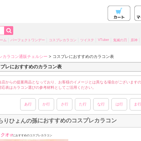
VTuber
ーム
パーフェクトワンデー
コスプレカラコン
ツイステ
鬼滅の刃
原神
レカラコン通販チェルシー
> コスプレにおすすめのカラコン表
スプレにおすすめのカラコン表
当店からの提案商品となっており、お客様のイメージとは異なる場合がございます
対応表はカラコン選びの参考材料としてご活用ください。
あ行
か行
さ行
た行
な行
は行
ま
におすすめのコスプレカラコン
らりひょんの孫
リクオ
におすすめのコスプレカラコン