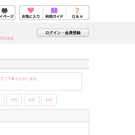
即日発送
のでご了承くださいませ。
行
や行
ら行
わ行