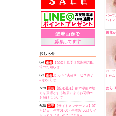
パーフ
バイン
首無
おしらせ
8/4
重要
【配送】夏季休業期間の配
達のお知らせ
パーフ
8/3
重要
楽天ペイ決済サービス終了
しせん
のお知らせ
ぬら
7/29
重要
【配送遅延】熊本県熊本地
方を震源とする地震によるお荷物の
お届けについて
6/30
重要
【サイトメンテナンス】07
月14日 午前01:00 - 午前07:00はサイ
トへアクセスいただけません