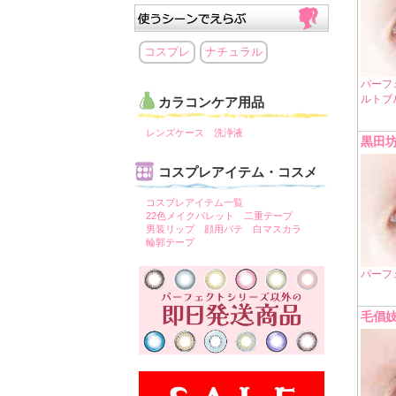
コスプレ
ナチュラル
パーフ
ルトブ
カラコンケア用品
レンズケース
洗浄液
黒田
コスプレアイテム・コスメ
コスプレアイテム一覧
22色メイクパレット
二重テープ
男装リップ
顔用パテ
白マスカラ
輪郭テープ
パーフ
毛倡