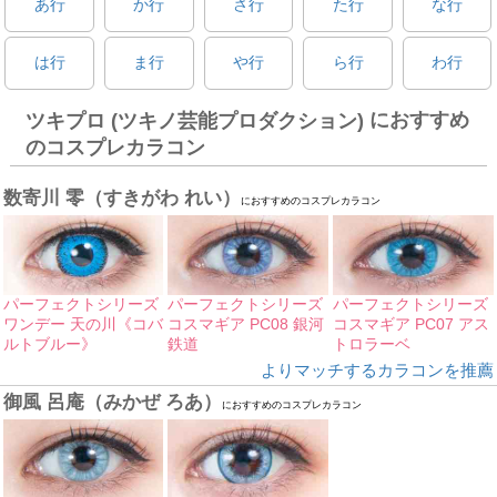
あ行
か行
さ行
た行
な行
は行
ま行
や行
ら行
わ行
におすすめ
ツキプロ (ツキノ芸能プロダクション)
のコスプレカラコン
数寄川 零（すきがわ れい）
におすすめのコスプレカラコン
パーフェクトシリーズ
パーフェクトシリーズ
パーフェクトシリーズ
ワンデー 天の川《コバ
コスマギア PC08 銀河
コスマギア PC07 アス
ルトブルー》
鉄道
トロラーベ
よりマッチするカラコンを推薦
御風 呂庵（みかぜ ろあ）
におすすめのコスプレカラコン