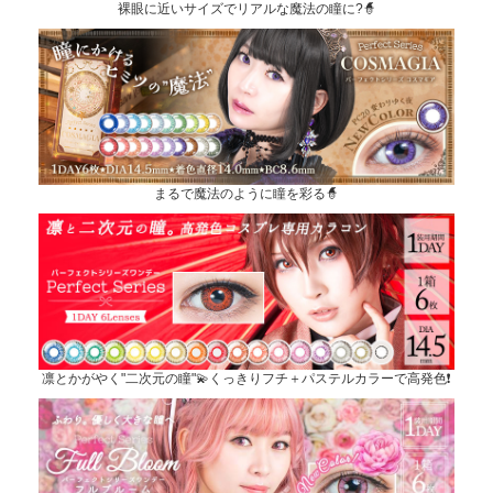
裸眼に近いサイズでリアルな魔法の瞳に?🧙
まるで魔法のように瞳を彩る🧙
凛とかがやく"二次元の瞳"💫くっきりフチ＋パステルカラーで高発色❗