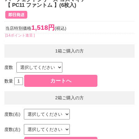
【 PC11 ファントム 】(6枚入)
1,518円
当店特別価格
(税込)
[14ポイント進呈 ]
1箱ご購入の方
度数
数量
2箱ご購入の方
度数(右)
度数(左)