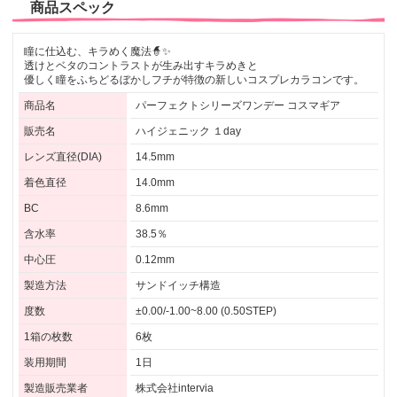
商品スペック
瞳に仕込む、キラめく魔法🧙✨
透けとベタのコントラストが生み出すキラめきと
優しく瞳をふちどるぼかしフチが特徴の新しいコスプレカラコンです。
商品名
パーフェクトシリーズワンデー コスマギア
販売名
ハイジェニック １day
レンズ直径(DIA)
14.5mm
着色直径
14.0mm
BC
8.6mm
含水率
38.5％
中心圧
0.12mm
製造方法
サンドイッチ構造
度数
±0.00/-1.00~8.00 (0.50STEP)
1箱の枚数
6枚
装用期間
1日
製造販売業者
株式会社intervia