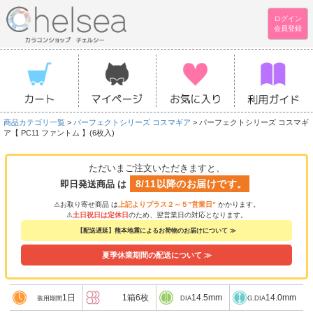
ログイン
会員登録
商品カテゴリ一覧
>
パーフェクトシリーズ コスマギア
> パーフェクトシリーズ コスマギ
ア【 PC11 ファントム 】(6枚入)
ただいまご注文いただきますと、
8/11以降のお届けです。
即日発送商品 は
⚠お取り寄せ商品 は
上記よりプラス２～５”営業日”
かかります。
⚠
土日祝日は定休日
のため、翌営業日の対応となります。
【配送遅延】熊本地震によるお荷物のお届けについて ≫
夏季休業期間の配送について ≫
1日
1箱6枚
14.5mm
14.0mm
装用期間
DIA
G.DIA