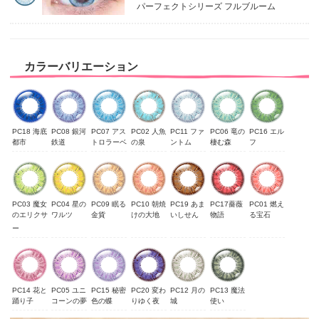
パーフェクトシリーズ フルブルーム
カラーバリエーション
PC18 海底
PC08 銀河
PC07 アス
PC02 人魚
PC11 ファ
PC06 竜の
PC16 エル
都市
鉄道
トロラーベ
の泉
ントム
棲む森
フ
PC03 魔女
PC04 星の
PC09 眠る
PC10 朝焼
PC19 あま
PC17薔薇
PC01 燃え
のエリクサ
ワルツ
金貨
けの大地
いしせん
物語
る宝石
ー
PC14 花と
PC05 ユニ
PC15 秘密
PC20 変わ
PC12 月の
PC13 魔法
踊り子
コーンの夢
色の蝶
りゆく夜
城
使い