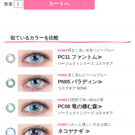
数量
似ているカラーを比較
明るく淡い水色ベビーブルー
PC11 ファントム≫
パーフェクトシリーズ コスマギア
淡く澄んだペールブルー
PN05 パラディン≫
コスマギア NOVA
幻想的で淡い緑みの青
PC06 竜の棲む森≫
パーフェクトシリーズ コスマギア
ふわっと優しい大きな瞳に
ネコヤナギ ≫