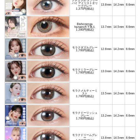
ナチュラル ラブリー
バイ アイリストオリ
13.8mm
14.2mm
8.6mm
ーブグレー
1,375円(税込)
Bishonenga
hanairo月下美人
13.7mm
14.5mm
8.6mm
1,380円(税込)
モラクダズルグレー
12.8mm
14.2mm
8.6mm
1,760円(税込)
モラクミラーグレー
13.0mm
14.2mm
8.6mm
1,760円(税込)
モラクメルティーミ
スト
13.5mm
14.2mm
8.6mm
1,760円(税込)
モラクドーリッシュ
グレー
13.2mm
14.2mm
8.6mm
1,760円(税込)
モラクドリームグレ
ー
13.8mm
14.5mm
8.6mm