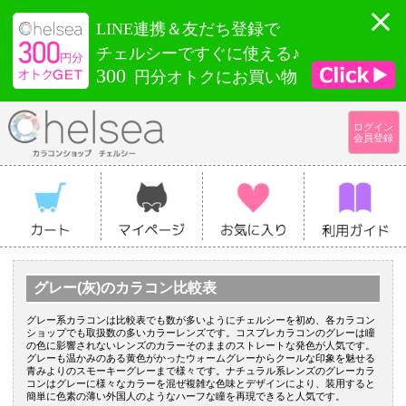
LINE連携＆友だち登録で
チェルシーですぐに使える♪
300
円分オトクにお買い物
ログイン
会員登録
グレー(灰)のカラコン比較表
グレー系カラコンは比較表でも数が多いようにチェルシーを初め、各カラコン
ショップでも取扱数の多いカラーレンズです。コスプレカラコンのグレーは瞳
の色に影響されないレンズのカラーそのままのストレートな発色が人気です。
グレーも温かみのある黄色がかったウォームグレーからクールな印象を魅せる
青みよりのスモーキーグレーまで様々です。ナチュラル系レンズのグレーカラ
コンはグレーに様々なカラーを混ぜ複雑な色味とデザインにより、装用すると
簡単に色素の薄い外国人のようなハーフな瞳を再現できると人気です。