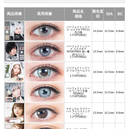
商品名
着色直
商品画像
装用画像
DIA
BC
価格
径
パーフェクトシリー
ズ コスマギアPC12
14.0mm
14.5mm
8.6mm
月の城
1,518円(税込)
パーフェクトシリー
ズ コスマギア
NOVAPN06 使い魔
13.5mm
14.0mm
8.6mm
(みならい)
1,518円(税込)
パーフェクトシリー
ズ フルブルームリリ
14.0mm
14.5mm
8.6mm
ー
1,518円(税込)
パーフェクトシリー
ズ ワンデー天狼
14.0mm
14.5mm
8.6mm
TENROU
1,518円(税込)
ナチュラル ラブリー
バイ アイリストシア
13.8mm
14.2mm
8.6mm
ーグレー
1,375円(税込)