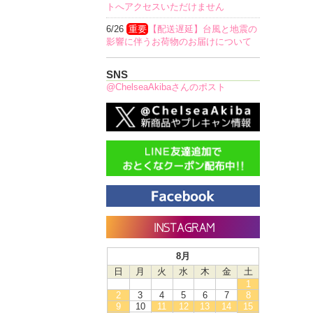
トへアクセスいただけません
6/26
重要
【配送遅延】台風と地震の
影響に伴うお荷物のお届けについて
SNS
@ChelseaAkibaさんのポスト
8月
日
月
火
水
木
金
土
1
2
3
4
5
6
7
8
9
10
11
12
13
14
15