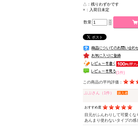
△：
残りわずかです
×：
入荷日未定
数量
(1件)
この商品の平均評価：
ぷぷさん（1件）
購入者
おすすめ度
目元がふんわりして可愛くな
あんまり使わないタイプの感