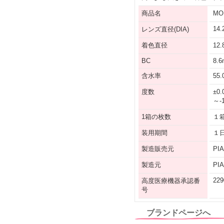
商品名
MO
14
レンズ直径(DIA)
着色直径
12
BC
8.
含水率
55
度数
±0
～-
1箱の枚数
１
装用期間
１
製造販売元
PI
製造元
PI
229
高度医療機器承認番
号
ブランドページへ