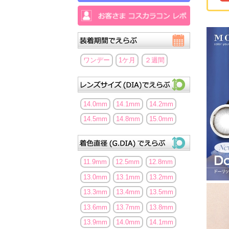
ワンデー
1ケ月
２週間
14.0mm
14.1mm
14.2mm
14.5mm
14.8mm
15.0mm
11.9mm
12.5mm
12.8mm
13.0mm
13.1mm
13.2mm
13.3mm
13.4mm
13.5mm
13.6mm
13.7mm
13.8mm
13.9mm
14.0mm
14.1mm