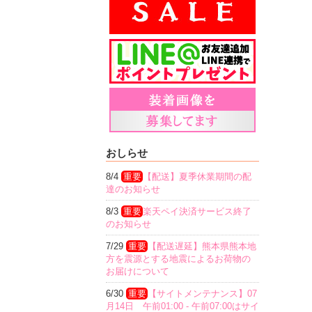
おしらせ
8/4
重要
【配送】夏季休業期間の配
達のお知らせ
8/3
重要
楽天ペイ決済サービス終了
のお知らせ
7/29
重要
【配送遅延】熊本県熊本地
方を震源とする地震によるお荷物の
お届けについて
6/30
重要
【サイトメンテナンス】07
月14日 午前01:00 - 午前07:00はサイ