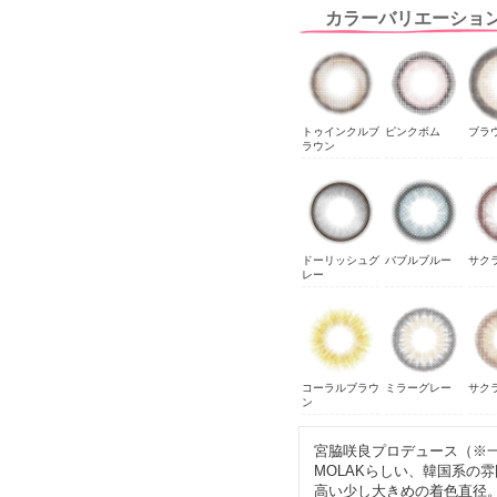
カラーバリエーショ
トゥインクルブ
ピンクボム
ブラ
ラウン
ドーリッシュグ
バブルブルー
サク
レー
コーラルブラウ
ミラーグレー
サク
ン
宮脇咲良プロデュース（※
MOLAKらしい、韓国系の
高い少し大きめの着色直径