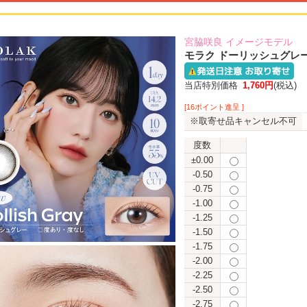
宮脇咲良 イメージモデル
モラク ドーリッシュグレー
当店特別価格
1,760円
(税込)
[16ポイント進呈 ]
※取寄せ品キャンセル不可
度数
±0.00
-0.50
-0.75
-1.00
-1.25
-1.50
-1.75
-2.00
-2.25
-2.50
-2.75