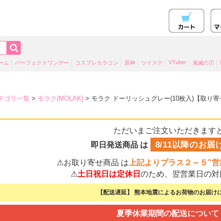
VTuber
ーム
パーフェクトワンデー
コスプレカラコン
原神
ツイステ
鬼滅の刃
テゴリ一覧
>
モラク(MOLAK)
> モラク ドーリッシュグレー(10枚入)【取り
ただいまご注文いただきます
8/11以降のお届
即日発送商品 は
⚠お取り寄せ商品 は
上記よりプラス２～５”営
⚠
土日祝日は定休日
のため、翌営業日の対
【配送遅延】 熊本地震によるお荷物のお届けに
夏季休業期間の配送について