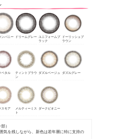
ン
ウンバニー
ドリームグレー
ユニフォームブ
ドーリッシュブ
ラック
ラウン
ラペタル
ティントブラウ
ダズルベージュ
ダズルグレー
ン
ラスモア
メルティーミス
ダークピオニー
ト
一部）
雰囲気を残しながら、新色は若年層に特に支持の
。