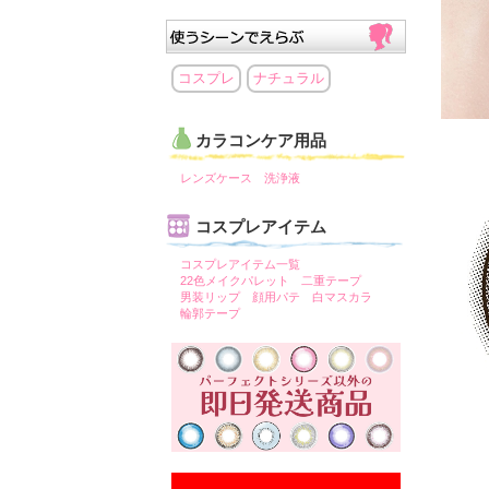
コスプレ
ナチュラル
カラコンケア用品
レンズケース
洗浄液
コスプレアイテム
コスプレアイテム一覧
22色メイクパレット
二重テープ
男装リップ
顔用パテ
白マスカラ
輪郭テープ