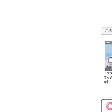
こ
モラ
ラック
せ】