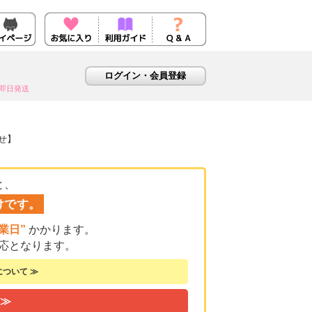
即日発送
寄せ】
と、
けです。
業日”
かかります。
応となります。
ついて ≫
 ≫