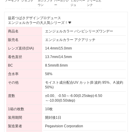
アーモンド
ショコラ
カシスブラ
パールグレ
ミルクベー
クリームピ
ウン
ー
ジュ
ンク
益若つばさデザインプロデュース
エンジェルカラーの大人気シリーズ！💗
商品名
エンジェルカラー バンビシリーズワンデー
販売名
エンジェルカラー アクアリッチ
レンズ直径(DIA)
14.4mm/15.0mm
着色直径
13.7mm/14.5mm
BC
8.5mm/8.6mm
含水率
58%
その他
モイスト成分配合UV カット(B 波約 95%、A 波約
50%)
度数
±0.00、-0.50～-6.00(0.25step)-6.50
～-10.00(0.50step)
1箱の枚数
10枚
装用期間
開封後1日
製造業者
Pegavision Corporation