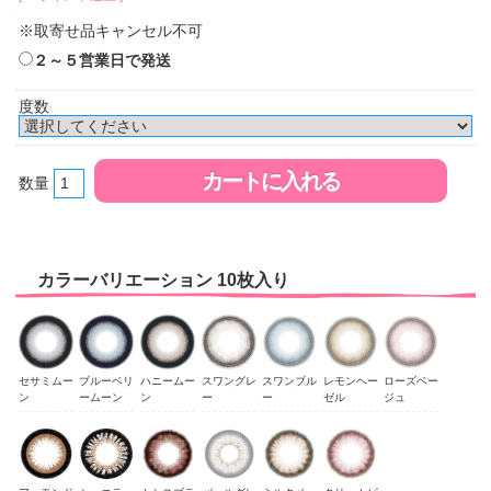
※取寄せ品キャンセル不可
２～５営業日で発送
度数
数量
カラーバリエーション 10枚入り
セサミムー
ブルーベリ
ハニームー
スワングレ
スワンブル
レモンヘー
ローズベー
ン
ームーン
ン
ー
ー
ゼル
ジュ