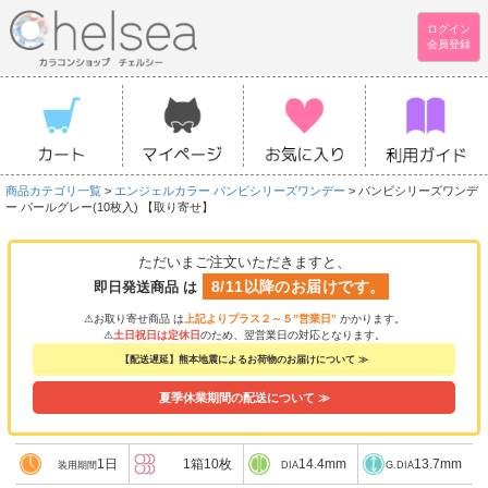
ログイン
会員登録
商品カテゴリ一覧
>
エンジェルカラー バンビシリーズワンデー
> バンビシリーズワンデ
ー パールグレー(10枚入) 【取り寄せ】
ただいまご注文いただきますと、
8/11以降のお届けです。
即日発送商品 は
⚠お取り寄せ商品 は
上記よりプラス２～５”営業日”
かかります。
⚠
土日祝日は定休日
のため、翌営業日の対応となります。
【配送遅延】熊本地震によるお荷物のお届けについて ≫
夏季休業期間の配送について ≫
1日
1箱10枚
14.4mm
13.7mm
装用期間
DIA
G.DIA