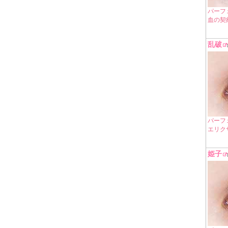
パーフェ
血の契
乱破
パーフ
エリク
姫子