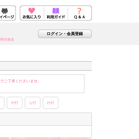
即日発送
のでご了承くださいませ。
行
や行
ら行
わ行