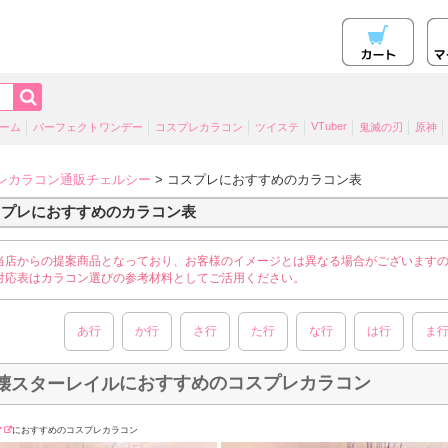
VTuber
ーム
パーフェクトワンデー
コスプレカラコン
ツイステ
鬼滅の刃
原神
レカラコン通販チェルシー
> コスプレにおすすめのカラコン表
スプレにおすすめのカラコン表
当店からの提案商品となっており、お客様のイメージとは異なる場合がございます
対応表はカラコン選びの参考材料としてご活用ください。
あ行
か行
さ行
た行
な行
は行
ま
におすすめのコスプレカラコン
壊スターレイル
公
におすすめのコスプレカラコン