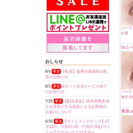
パーフ
む森
Dr.
おしらせ
8/4
重要
【配送】夏季休業期間の配
達のお知らせ
8/3
重要
楽天ペイ決済サービス終了
のお知らせ
パーフェ
旅する
7/29
重要
【配送遅延】熊本県熊本地
方を震源とする地震によるお荷物の
黄泉
お届けについて
6/30
重要
【サイトメンテナンス】07
月14日 午前01:00 - 午前07:00はサイ
トへアクセスいただけません