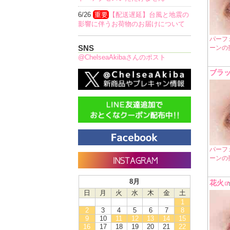
6/26
重要
【配送遅延】台風と地震の
影響に伴うお荷物のお届けについて
パーフ
SNS
ーンの
@ChelseaAkibaさんのポスト
ブラ
パーフ
ーンの
8月
花火
日
月
火
水
木
金
土
1
2
3
4
5
6
7
8
9
10
11
12
13
14
15
16
17
18
19
20
21
22