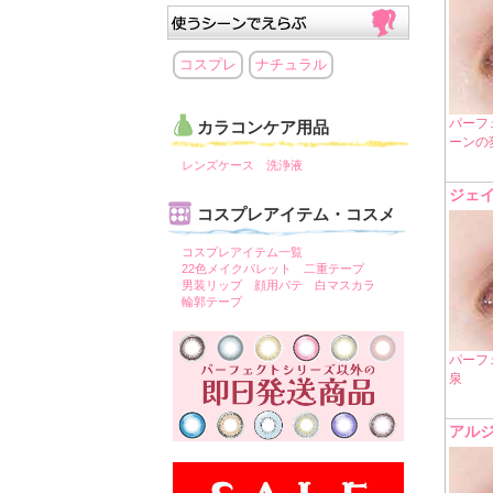
コスプレ
ナチュラル
パーフ
カラコンケア用品
ーンの
レンズケース
洗浄液
ジェ
コスプレアイテム・コスメ
コスプレアイテム一覧
22色メイクパレット
二重テープ
男装リップ
顔用パテ
白マスカラ
輪郭テープ
パーフ
泉
アル