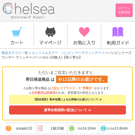
ログイン
会員登録
商品カテゴリ一覧
>
エンジェルカラー バンビシリーズヴィンテージ
> バンビシリーズ
ワンデー ヴィンテージヘーゼル (10枚入)【取り寄せ】
ただいまご注文いただきますと、
8/11以降のお届けです。
即日発送商品 は
⚠お取り寄せ商品 は
上記よりプラス２～５”営業日”
かかります。
⚠
土日祝日は定休日
のため、翌営業日の対応となります。
【配送遅延】熊本地震によるお荷物のお届けについて ≫
夏季休業期間の配送について ≫
1日
1箱10枚
14.2mm
13.6mm
装用期間
DIA
G.DIA