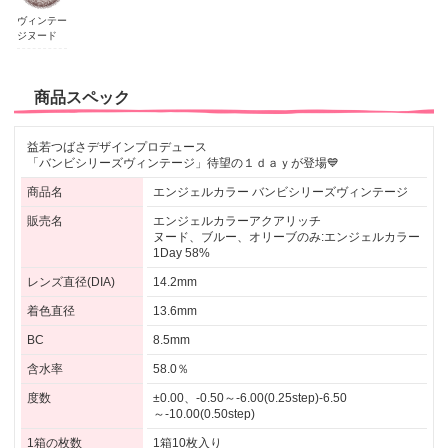
ヴィンテー
ジヌード
商品スペック
益若つばさデザインプロデュース
「バンビシリーズヴィンテージ」待望の１ｄａｙが登場💙
商品名
エンジェルカラー バンビシリーズヴィンテージ
販売名
エンジェルカラーアクアリッチ
ヌード、ブルー、オリーブのみ:エンジェルカラー
1Day 58%
レンズ直径(DIA)
14.2mm
着色直径
13.6mm
BC
8.5mm
含水率
58.0％
度数
±0.00、-0.50～-6.00(0.25step)-6.50
～-10.00(0.50step)
1箱の枚数
1箱10枚入り