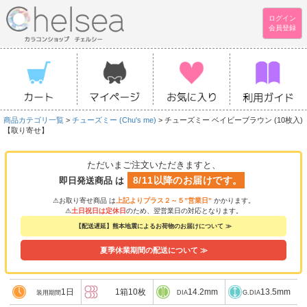
ログイン
会員登録
商品カテゴリ一覧
>
チューズミー (Chu's me)
> チューズミー ベイビーブラウン (10枚入)
【取り寄せ】
ただいまご注文いただきますと、
8/11以降のお届けです。
即日発送商品 は
⚠お取り寄せ商品 は
上記よりプラス２～５”営業日”
かかります。
⚠
土日祝日は定休日
のため、翌営業日の対応となります。
【配送遅延】熊本地震によるお荷物のお届けについて ≫
夏季休業期間の配送について ≫
1日
1箱10枚
14.2mm
13.5mm
装用期間
DIA
G.DIA