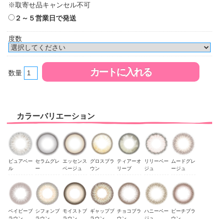
※取寄せ品キャンセル不可
２～５営業日で発送
度数
数量
カラーバリエーション
ピュアベー
セラムグレ
エッセンス
グロスブラ
ティアーオ
リリーベー
ムードグレ
ル
ー
ベージュ
ウン
リーブ
ジュ
ージュ
ベイビーブ
シフォンブ
モイストブ
ギャップブ
チョコブラ
ハニーベー
ピーチブラ