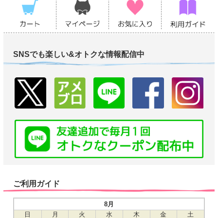
SNSでも楽しい&オトクな情報配信中
ご利用ガイド
8月
日
月
火
水
木
金
土