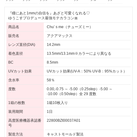
ラウン
ラウン
ラウン
ラウン
ウン
ジュ
ウン
『瞳にあと1mmの自信を』あざと可愛くなれる♡
ゆうこすプロデュース最強モテカラコン🎀
商品名
Chu’ s me（チューズミー）
販売名
アクアマックス
レンズ直径(DIA)
14.2mm
着色直径
13.5mm/13.1mm※カラーにより異なる
BC
8.5mm
UVカット効果
UVカット効果(UV-A：50% UV-B：95%カット）
含水率
58％
度数
0.00,-0.75 ～ -5.00（0.25step）-5.00 ～
-10.00（0.50step）全 29 度数
1箱の枚数
1箱10枚入り
装用期間
1日
高度医療機器承認番
22800BZI00037A01
号
製造方法
キャストモールド製法