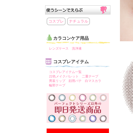
コスプレ
ナチュラル
カラコンケア用品
レンズケース
洗浄液
コスプレアイテム
コスプレアイテム一覧
22色メイクパレット
二重テープ
男装リップ
顔用パテ
白マスカラ
輪郭テープ