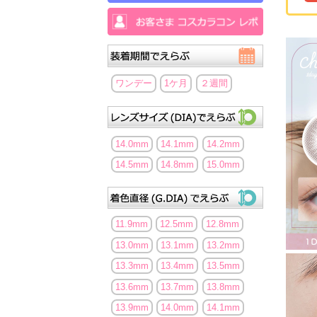
ワンデー
1ケ月
２週間
14.0mm
14.1mm
14.2mm
14.5mm
14.8mm
15.0mm
11.9mm
12.5mm
12.8mm
13.0mm
13.1mm
13.2mm
13.3mm
13.4mm
13.5mm
13.6mm
13.7mm
13.8mm
13.9mm
14.0mm
14.1mm