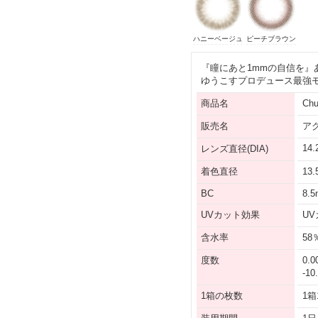
ハニーベージュ
ピーチブラウン
『瞳にあと1mmの自信を』
ゆうこすプロデュース最強モ
商品名
Ch
販売名
ア
14
レンズ直径(DIA)
着色直径
13
BC
8.
UVカット効果
UV
含水率
58
度数
0.0
-1
1箱の枚数
1箱