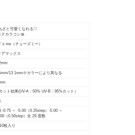
あざと可愛くなれる♡
テカラコン🎀
u’ s me（チューズミー）
クアマックス
.2mm
.5mm/13.1mm※カラーにより異なる
5mm
カット効果(UV-A：50% UV-B：95%カット）
％
0,-0.75 ～ -5.00（0.25step）-5.00 ～
0.00（0.50step）全 29 度数
10枚入り