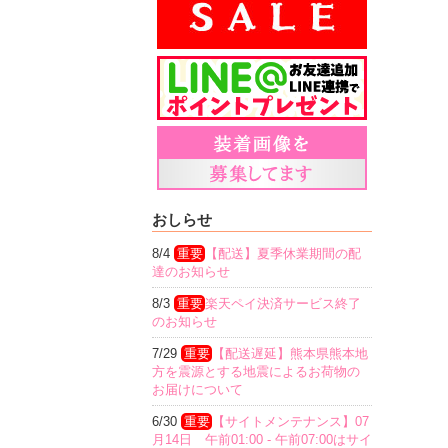
おしらせ
8/4
重要
【配送】夏季休業期間の配
達のお知らせ
8/3
重要
楽天ペイ決済サービス終了
のお知らせ
7/29
重要
【配送遅延】熊本県熊本地
方を震源とする地震によるお荷物の
お届けについて
6/30
重要
【サイトメンテナンス】07
月14日 午前01:00 - 午前07:00はサイ