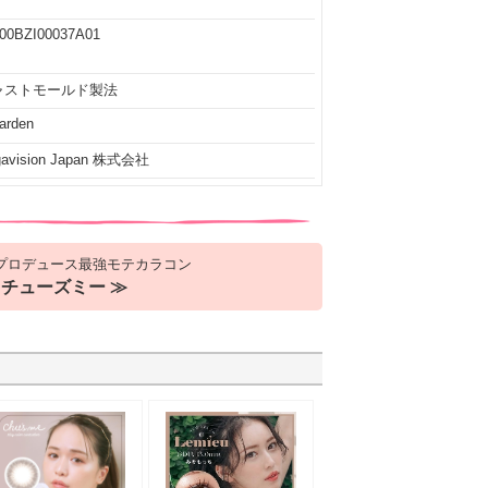
00BZI00037A01
ャストモールド製法
arden
gavision Japan 株式会社
プロデュース最強モテカラコン
チューズミー ≫