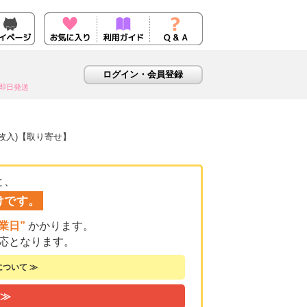
即日発送
0枚入)【取り寄せ】
と、
けです。
業日”
かかります。
応となります。
ついて ≫
 ≫