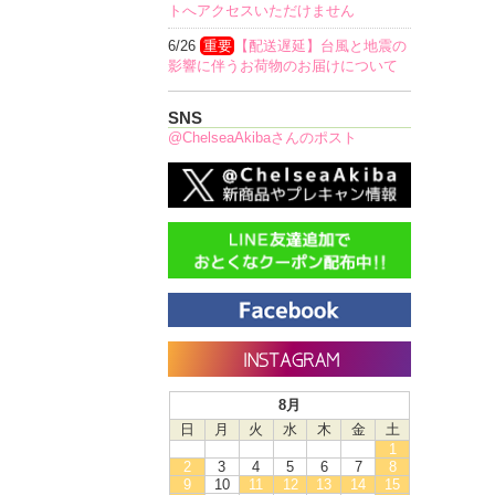
トへアクセスいただけません
6/26
重要
【配送遅延】台風と地震の
影響に伴うお荷物のお届けについて
SNS
@ChelseaAkibaさんのポスト
8月
日
月
火
水
木
金
土
1
2
3
4
5
6
7
8
9
10
11
12
13
14
15