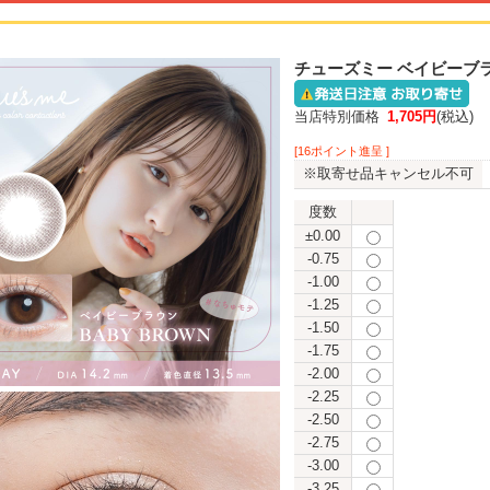
チューズミー ベイビーブラ
当店特別価格
1,705円
(税込)
[16ポイント進呈 ]
※取寄せ品キャンセル不可
度数
±0.00
-0.75
-1.00
-1.25
-1.50
-1.75
-2.00
-2.25
-2.50
-2.75
-3.00
-3.25