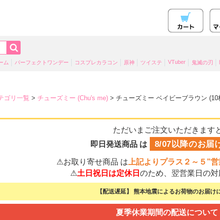
VTuber
ーム
パーフェクトワンデー
コスプレカラコン
原神
ツイステ
鬼滅の刃
テゴリ一覧
>
チューズミー (Chu's me)
> チューズミー ベイビーブラウン (1
ただいまご注文いただきます
8/07以降のお届
即日発送商品 は
⚠お取り寄せ商品 は
上記よりプラス２～５”営
⚠
土日祝日は定休日
のため、翌営業日の対
【配送遅延】 熊本地震によるお荷物のお届けに
夏季休業期間の配送について