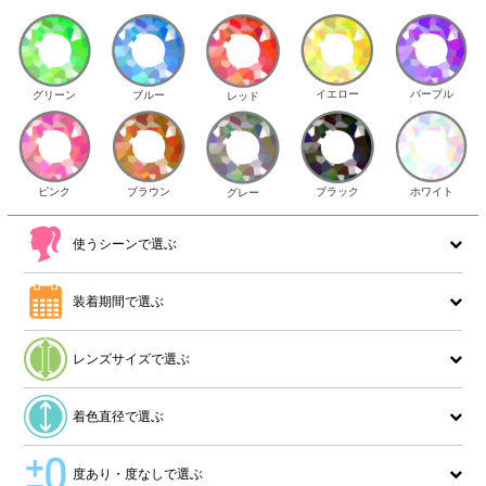
イエロー
パープル
グリーン
ブルー
レッド
ピンク
ブラウン
ホワイト
ブラック
グレー
使うシーンで選ぶ
装着期間で選ぶ
レンズサイズで選ぶ
着色直径で選ぶ
度あり・度なしで選ぶ