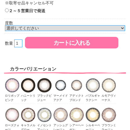
※取寄せ品キャンセル不可
２～５営業日で発送
度数
数量
カラーバリエーション
ロリポップ
ハニートリ
ブラックビ
マーメイド
アディクト
バブルギャ
ルモアヴィ
ピンク
ック
ジュー
アクア
ブロンド
ラクシー
ーナス
ローズクォ
キャラメル
イノセント
アッシュグ
シアーヘー
シルキーベ
ブラウンミ