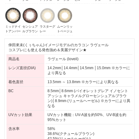
ーツ
グロー
アッシュ
レージュ
ゼル
ージュ
ラージュ
ミッドナイ
センシュア
ラスターグ
ムーンリッ
トアンバー
ルブラウン
レー
トベージュ
倖田來未(くぅちゃん)イメージモデルのカラコン ラヴェール
コスプレにも使える発色強め＆美麗デザイン★
商品名
ラヴェール (loveil)
レンズ直径(DIA)
14.2mm│14.4mm│14.5mm │15.0mm ※カラーに
より異なる
着色直径
13.5mm ～ 13.8mm ※カラーにより異なる
BC
8.5mm│8.6mm (バイオレットグレア イノセント
アッシュ キャラメルグローセンシュアルブラウ
ン)│8.9mm (リュールヘーゼル) ※カラーにより異
なる
UVカット効果
UVカット機能：UV-A波を約50%、UV-B波を約
95%カット
含水率
58%
38.6%(クチュールブラウン)
42.5%(リュールヘーゼル)