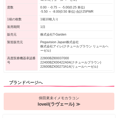
度数
0.00・-0.75 ～ -5.00(0.25 単位)
-5.50 ～ -8.00(0.50 単位) 合計25PWR
1箱の枚数
1箱10枚入り
装用期間
1日
販売元
株式会社T-Garden
製造販売元
Pegavision Japan株式会社
株式会社アイレ(クチュールブラウン リュールヘ
ーゼル)
高度医療機器承認番
22800BZI00037000
号
22400BZX00422A04(クチュールブラウン)
22600BZX00273A14(リュールヘーゼル)
ブランドページへ
倖田來未イメモカラコン
loveil(ラヴェール) ≫