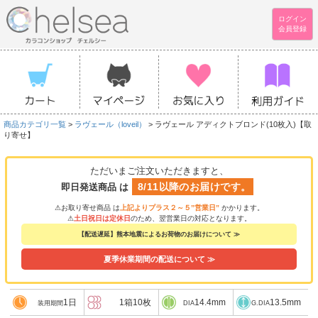
ログイン
会員登録
商品カテゴリ一覧
>
ラヴェール（loveil）
> ラヴェール アディクトブロンド(10枚入)【取
り寄せ】
ただいまご注文いただきますと、
8/11以降のお届けです。
即日発送商品 は
⚠お取り寄せ商品 は
上記よりプラス２～５”営業日”
かかります。
⚠
土日祝日は定休日
のため、翌営業日の対応となります。
【配送遅延】熊本地震によるお荷物のお届けについて ≫
夏季休業期間の配送について ≫
1日
1箱10枚
14.4mm
13.5mm
装用期間
DIA
G.DIA