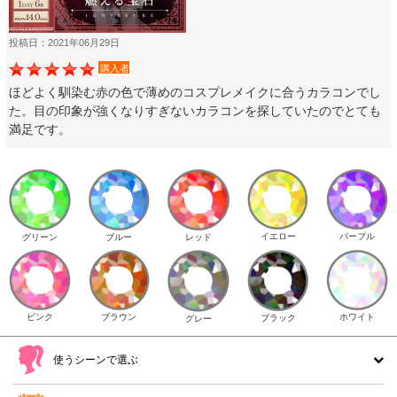
投稿日：2021年06月29日
購入者
ほどよく馴染む赤の色で薄めのコスプレメイクに合うカラコンでし
た。目の印象が強くなりすぎないカラコンを探していたのでとても
満足です。
イエロー
パープル
グリーン
ブルー
レッド
ピンク
ブラウン
ホワイト
ブラック
グレー
使うシーンで選ぶ