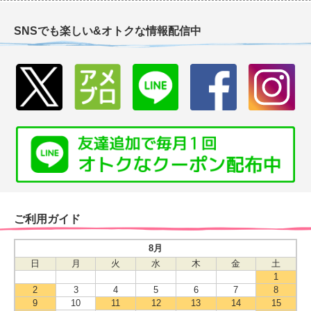
SNSでも楽しい&オトクな情報配信中
ご利用ガイド
8月
日
月
火
水
木
金
土
1
2
3
4
5
6
7
8
9
10
11
12
13
14
15