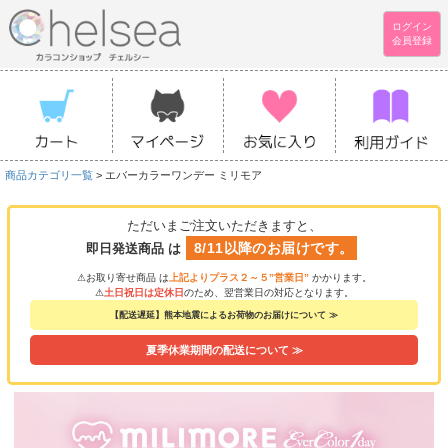
ログイン
会員登録
商品カテゴリ一覧
> エバーカラーワンデー ミリモア
ただいまご注文いただきますと、
8/11以降のお届けです。
即日発送商品 は
⚠お取り寄せ商品 は
上記よりプラス２～５”営業日”
かかります。
⚠
土日祝日は定休日
のため、翌営業日の対応となります。
【配送遅延】熊本地震によるお荷物のお届けについて ≫
夏季休業期間の配送について ≫