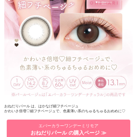
おねだりパール は、はかなげ細フチベージュ
かわいさ倍増♡細フチベージュで、色素薄い系のちゅるちゅるおめめに♡
エバーカラーワンデーミリモア
おねだりパール の購入ページ ≫