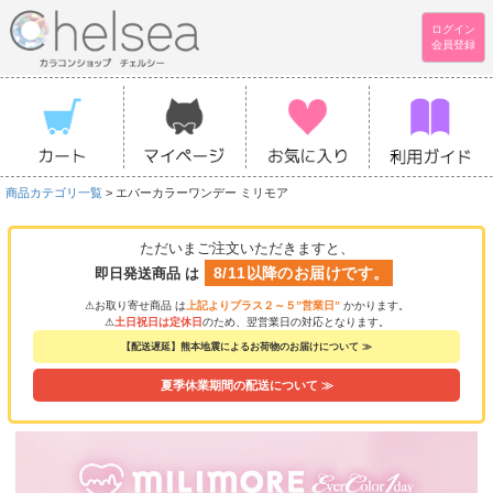
ログイン
会員登録
商品カテゴリ一覧
> エバーカラーワンデー ミリモア
ただいまご注文いただきますと、
8/11以降のお届けです。
即日発送商品 は
⚠お取り寄せ商品 は
上記よりプラス２～５”営業日”
かかります。
⚠
土日祝日は定休日
のため、翌営業日の対応となります。
【配送遅延】熊本地震によるお荷物のお届けについて ≫
夏季休業期間の配送について ≫