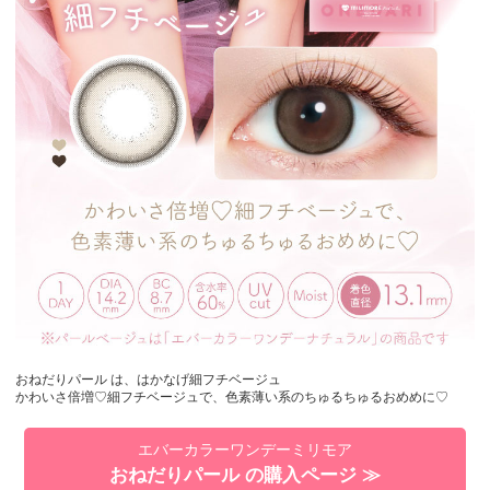
おねだりパール は、はかなげ細フチベージュ
かわいさ倍増♡細フチベージュで、色素薄い系のちゅるちゅるおめめに♡
エバーカラーワンデーミリモア
おねだりパール の購入ページ ≫