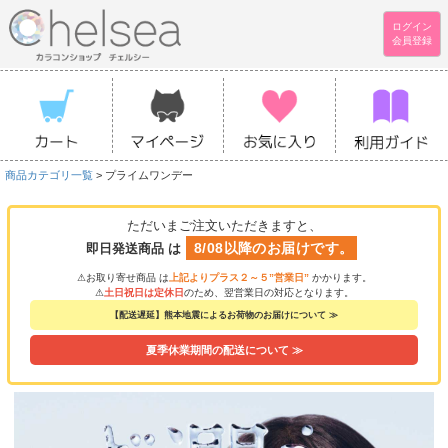
ログイン
会員登録
商品カテゴリ一覧
> プライムワンデー
ただいまご注文いただきますと、
8/08以降のお届けです。
即日発送商品 は
⚠お取り寄せ商品 は
上記よりプラス２～５”営業日”
かかります。
⚠
土日祝日は定休日
のため、翌営業日の対応となります。
【配送遅延】熊本地震によるお荷物のお届けについて ≫
夏季休業期間の配送について ≫