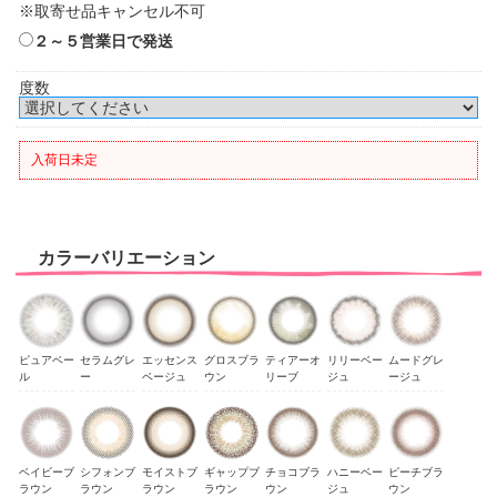
※取寄せ品キャンセル不可
２～５営業日で発送
度数
入荷日未定
カラーバリエーション
ピュアベー
セラムグレ
エッセンス
グロスブラ
ティアーオ
リリーベー
ムードグレ
ル
ー
ベージュ
ウン
リーブ
ジュ
ージュ
ベイビーブ
シフォンブ
モイストブ
ギャップブ
チョコブラ
ハニーベー
ピーチブラ
ラウン
ラウン
ラウン
ラウン
ウン
ジュ
ウン