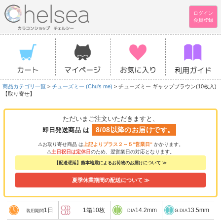
ログイン
会員登録
商品カテゴリ一覧
>
チューズミー (Chu's me)
> チューズミー ギャップブラウン(10枚入)
【取り寄せ】
ただいまご注文いただきますと、
8/08以降のお届けです。
即日発送商品 は
⚠お取り寄せ商品 は
上記よりプラス２～５”営業日”
かかります。
⚠
土日祝日は定休日
のため、翌営業日の対応となります。
【配送遅延】熊本地震によるお荷物のお届けについて ≫
夏季休業期間の配送について ≫
1日
1箱10枚
14.2mm
13.5mm
装用期間
DIA
G.DIA