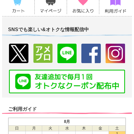
SNSでも楽しい&オトクな情報配信中
ご利用ガイド
8月
日
月
火
水
木
金
土
1