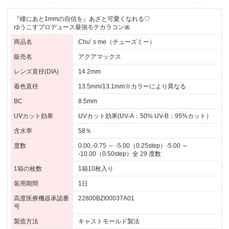
『瞳にあと1mmの自信を』あざと可愛くなれる♡
ゆうこすプロデュース最強モテカラコン🎀
商品名
Chu’ s me（チューズミー）
販売名
アクアマックス
レンズ直径(DIA)
14.2mm
着色直径
13.5mm/13.1mm※カラーにより異なる
BC
8.5mm
UVカット効果
UVカット効果(UV-A：50% UV-B：95%カット）
含水率
58％
度数
0.00,-0.75 ～ -5.00（0.25step）-5.00 ～
-10.00（0.50step）全 29 度数
1箱の枚数
1箱10枚入り
装用期間
1日
高度医療機器承認番
22800BZI00037A01
号
製造方法
キャストモールド製法