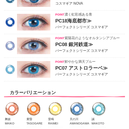
コスマギア NOVA
濃く虹彩感ある青
PC18海底都市≫
パーフェクトシリーズ コスマギア
紫陽花のようなオルタンシアブルー
PC08 銀河鉄道≫
パーフェクトシリーズ コスマギア
鮮やかな満天ブルー
PC07 アストロラーベ≫
パーフェクトシリーズ コスマギア
カラーバリエーション
舞妓
黄昏
雷鳴
天の川
誠
MAIKO
TASOGARE
RAIMEI
AMANOGAWA
MAKOTO