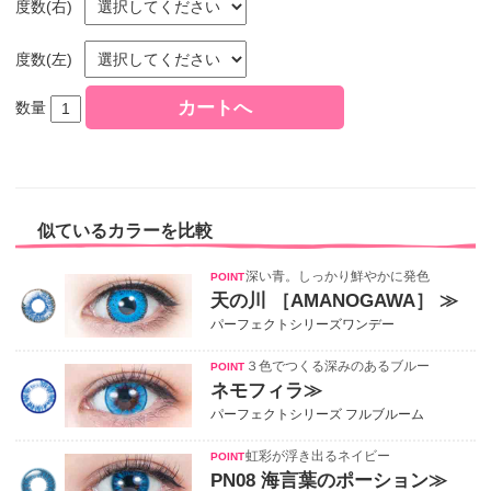
度数(右)
度数(左)
数量
似ているカラーを比較
深い青。しっかり鮮やかに発色
天の川 ［AMANOGAWA］ ≫
パーフェクトシリーズワンデー
３色でつくる深みのあるブルー
ネモフィラ≫
パーフェクトシリーズ フルブルーム
虹彩が浮き出るネイビー
PN08 海言葉のポーション≫