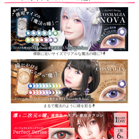
裸眼に近いサイズでリアルな魔法の瞳に?🧙
まるで魔法のように瞳を彩る🧙