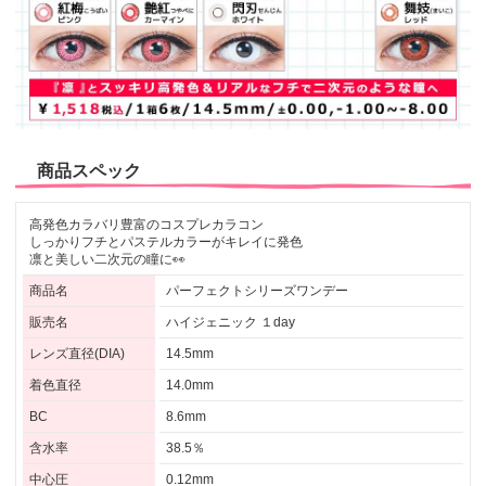
商品スペック
高発色カラバリ豊富のコスプレカラコン
しっかりフチとパステルカラーがキレイに発色
凛と美しい二次元の瞳に👀
商品名
パーフェクトシリーズワンデー
販売名
ハイジェニック １day
レンズ直径(DIA)
14.5mm
着色直径
14.0mm
BC
8.6mm
含水率
38.5％
中心圧
0.12mm