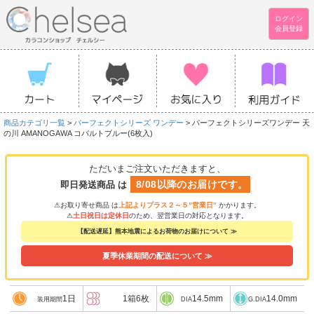
ログイン
会員登録
商品カテゴリ一覧
>
パーフェクトシリーズ ワンデー
> パーフェクトシリーズワンデー 天
の川 AMANOGAWA コバルトブルー(6枚入)
ただいまご注文いただきますと、
8/08以降のお届けです。
即日発送商品 は
⚠お取り寄せ商品 は
上記よりプラス２～５”営業日”
かかります。
⚠
土日祝日は定休日
のため、翌営業日の対応となります。
【配送遅延】熊本地震によるお荷物のお届けについて ≫
夏季休業期間の配送について ≫
1日
1箱6枚
14.5mm
14.0mm
装用期間
DIA
G.DIA