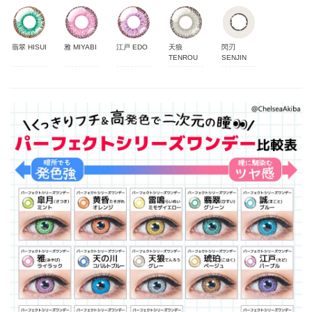
翡翠 HISUI
雅 MIYABI
江戸 EDO
天狼
閃刃
TENROU
SENJIN