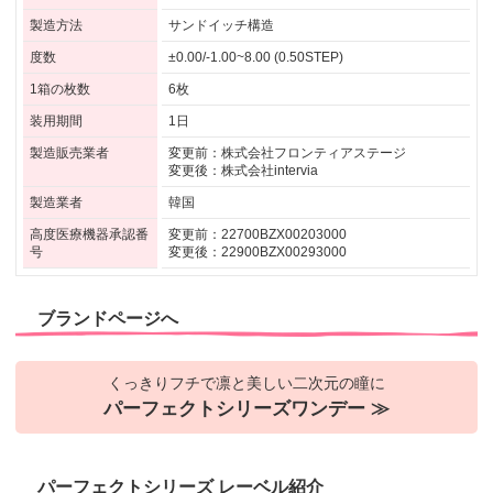
製造方法
サンドイッチ構造
度数
±0.00/-1.00~8.00 (0.50STEP)
1箱の枚数
6枚
装用期間
1日
製造販売業者
変更前：株式会社フロンティアステージ
変更後：株式会社intervia
製造業者
韓国
高度医療機器承認番
変更前：22700BZX00203000
号
変更後：22900BZX00293000
ブランドページへ
くっきりフチで凛と美しい二次元の瞳に
パーフェクトシリーズワンデー ≫
パーフェクトシリーズ レーベル紹介