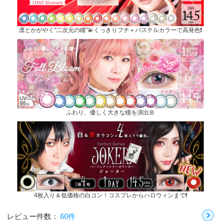
凛とかがやく"二次元の瞳"💫くっきりフチ＋パステルカラーで高発色❗
ふわり、優しく大きな瞳を演出🌼
4枚入り＆低価格の白コン！コスプレからハロウィンまで❗
レビュー件数：
60件