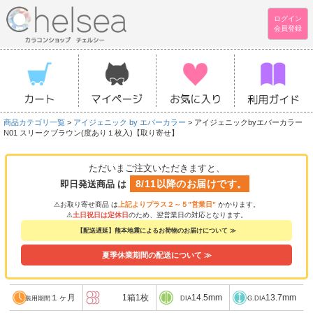
ログイン
会員登録
商品カテゴリ一覧
>
アイジェニック by エバーカラー
> アイジェニックbyエバーカラー
N01 スリークブラウン(度あり１枚入)【取り寄せ】
ただいまご注文いただきますと、
8/11以降のお届けです。
即日発送商品 は
⚠お取り寄せ商品 は
上記よりプラス２～５”営業日”
かかります。
⚠
土日祝日は定休日
のため、翌営業日の対応となります。
【配送遅延】熊本地震によるお荷物のお届けについて ≫
夏季休業期間の配送について ≫
１ヶ月
1箱1枚
14.5mm
13.7mm
装用期間
DIA
G.DIA