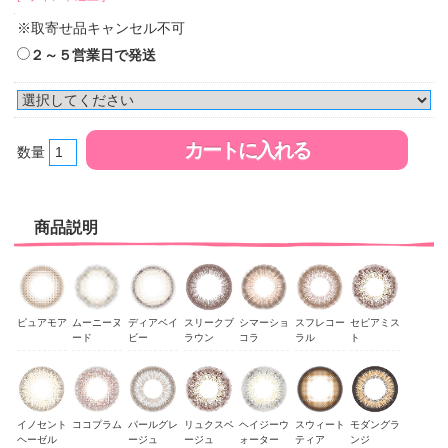
※取寄せ品キャンセル不可
２～５営業日で発送
数量
商品説明
ピュアモア
ムーニーヌ
ディアベイ
スリークブ
シマーショ
スフレコー
セピアミス
ード
ビー
ラウン
コラ
ラル
ト
イノセント
ココプラム
パールグレ
リュクスベ
ヘイジーウ
スウィート
モダングラ
ヘーゼル
ージュ
ージュ
ォーター
ティア
ンジ