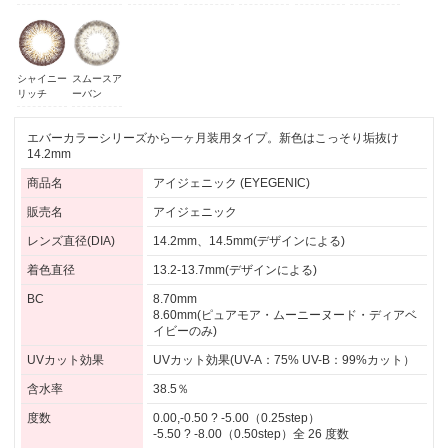
シャイニー
スムースア
リッチ
ーバン
エバーカラーシリーズから一ヶ月装用タイプ。新色はこっそり垢抜け
14.2mm
商品名
アイジェニック (EYEGENIC)
販売名
アイジェニック
レンズ直径(DIA)
14.2mm、14.5mm(デザインによる)
着色直径
13.2-13.7mm(デザインによる)
BC
8.70mm
8.60mm(ピュアモア・ムーニーヌード・ディアベ
イビーのみ)
UVカット効果
UVカット効果(UV-A：75% UV-B：99%カット）
含水率
38.5％
度数
0.00,-0.50 ? -5.00（0.25step）
-5.50 ? -8.00（0.50step）全 26 度数