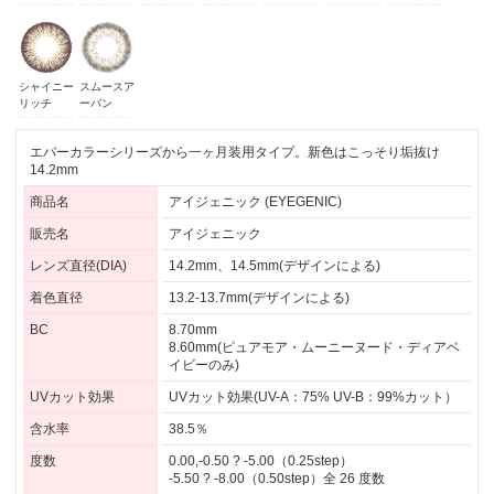
シャイニー
スムースア
リッチ
ーバン
エバーカラーシリーズから一ヶ月装用タイプ。新色はこっそり垢抜け
14.2mm
商品名
アイジェニック (EYEGENIC)
販売名
アイジェニック
レンズ直径(DIA)
14.2mm、14.5mm(デザインによる)
着色直径
13.2-13.7mm(デザインによる)
BC
8.70mm
8.60mm(ピュアモア・ムーニーヌード・ディアベ
イビーのみ)
UVカット効果
UVカット効果(UV-A：75% UV-B：99%カット）
含水率
38.5％
度数
0.00,-0.50 ? -5.00（0.25step）
-5.50 ? -8.00（0.50step）全 26 度数