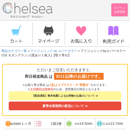
ログイン
会員登録
商品カテゴリ一覧
>
アイジェニック by エバーカラー
> アイジェニックbyエバーカラー
C02 モダングランジ(度あり１枚入)【取り寄せ】
ただいまご注文いただきますと、
8/11以降のお届けです。
即日発送商品 は
⚠お取り寄せ商品 は
上記よりプラス２～５”営業日”
かかります。
⚠
土日祝日は定休日
のため、翌営業日の対応となります。
【配送遅延】熊本地震によるお荷物のお届けについて ≫
夏季休業期間の配送について ≫
１ヶ月
1箱1枚
14.5mm
13.7mm
装用期間
DIA
G.DIA