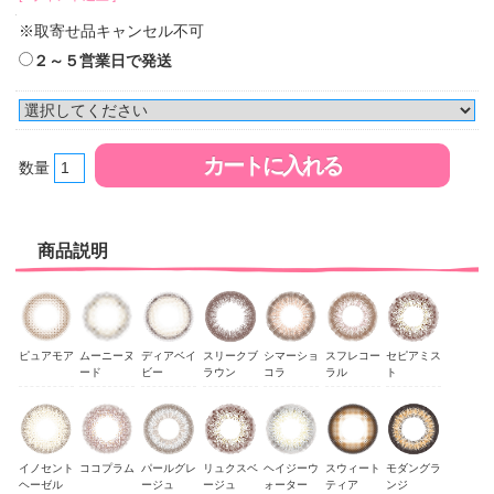
※取寄せ品キャンセル不可
２～５営業日で発送
数量
商品説明
ピュアモア
ムーニーヌ
ディアベイ
スリークブ
シマーショ
スフレコー
セピアミス
ード
ビー
ラウン
コラ
ラル
ト
イノセント
ココプラム
パールグレ
リュクスベ
ヘイジーウ
スウィート
モダングラ
ヘーゼル
ージュ
ージュ
ォーター
ティア
ンジ