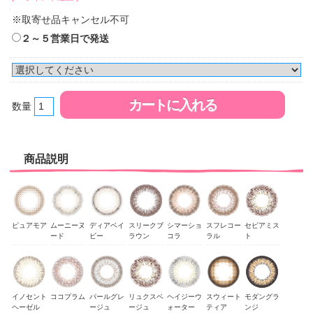
※取寄せ品キャンセル不可
２～５営業日で発送
数量
商品説明
ピュアモア
ムーニーヌ
ディアベイ
スリークブ
シマーショ
スフレコー
セピアミス
ード
ビー
ラウン
コラ
ラル
ト
イノセント
ココプラム
パールグレ
リュクスベ
ヘイジーウ
スウィート
モダングラ
ヘーゼル
ージュ
ージュ
ォーター
ティア
ンジ