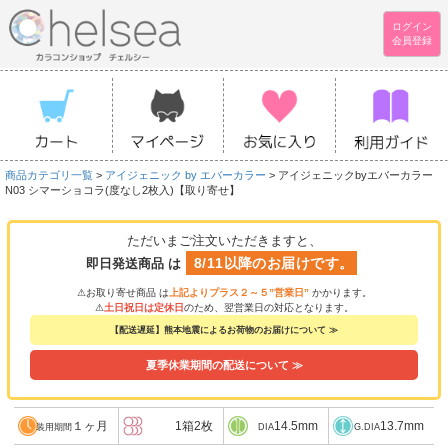
ログイン
会員登録
商品カテゴリ一覧
>
アイジェニック by エバーカラー
> アイジェニックbyエバーカラー
N03 シマーショコラ(度なし2枚入)【取り寄せ】
ただいまご注文いただきますと、
8/11以降のお届けです。
即日発送商品 は
⚠お取り寄せ商品 は
上記よりプラス２～５”営業日”
かかります。
⚠
土日祝日は定休日
のため、翌営業日の対応となります。
【配送遅延】熊本地震によるお荷物のお届けについて ≫
夏季休業期間の配送について ≫
１ヶ月
1箱2枚
14.5mm
13.7mm
装用期間
DIA
G.DIA