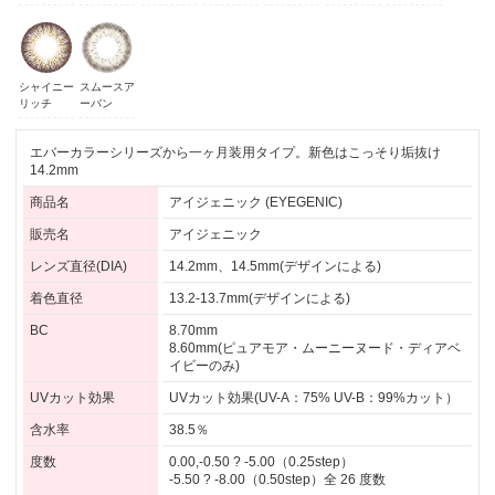
シャイニー
スムースア
リッチ
ーバン
エバーカラーシリーズから一ヶ月装用タイプ。新色はこっそり垢抜け
14.2mm
商品名
アイジェニック (EYEGENIC)
販売名
アイジェニック
レンズ直径(DIA)
14.2mm、14.5mm(デザインによる)
着色直径
13.2-13.7mm(デザインによる)
BC
8.70mm
8.60mm(ピュアモア・ムーニーヌード・ディアベ
イビーのみ)
UVカット効果
UVカット効果(UV-A：75% UV-B：99%カット）
含水率
38.5％
度数
0.00,-0.50 ? -5.00（0.25step）
-5.50 ? -8.00（0.50step）全 26 度数