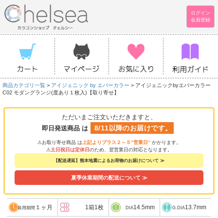
ログイン
会員登録
商品カテゴリ一覧
>
アイジェニック by エバーカラー
> アイジェニックbyエバーカラー
C02 モダングランジ(度あり１枚入)【取り寄せ】
ただいまご注文いただきますと、
8/11以降のお届けです。
即日発送商品 は
⚠お取り寄せ商品 は
上記よりプラス２～５”営業日”
かかります。
⚠
土日祝日は定休日
のため、翌営業日の対応となります。
【配送遅延】熊本地震によるお荷物のお届けについて ≫
夏季休業期間の配送について ≫
１ヶ月
1箱1枚
14.5mm
13.7mm
装用期間
DIA
G.DIA