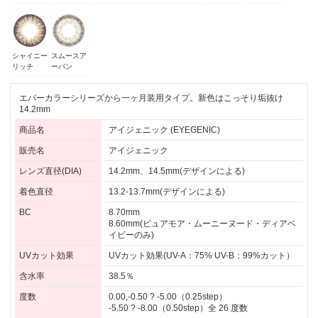
シャイニー
スムースア
リッチ
ーバン
エバーカラーシリーズから一ヶ月装用タイプ。新色はこっそり垢抜け
14.2mm
商品名
アイジェニック (EYEGENIC)
販売名
アイジェニック
レンズ直径(DIA)
14.2mm、14.5mm(デザインによる)
着色直径
13.2-13.7mm(デザインによる)
BC
8.70mm
8.60mm(ピュアモア・ムーニーヌード・ディアベ
イビーのみ)
UVカット効果
UVカット効果(UV-A：75% UV-B：99%カット）
含水率
38.5％
度数
0.00,-0.50 ? -5.00（0.25step）
-5.50 ? -8.00（0.50step）全 26 度数