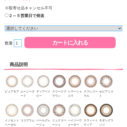
※取寄せ品キャンセル不可
２～５営業日で発送
数量
商品説明
ピュアモア
ムーニーヌ
ディアベイ
スリークブ
シマーショ
スフレコー
セピアミス
ード
ビー
ラウン
コラ
ラル
ト
イノセント
ココプラム
パールグレ
リュクスベ
ヘイジーウ
スウィート
モダングラ
ヘーゼル
ージュ
ージュ
ォーター
ティア
ンジ