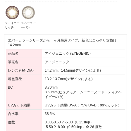
シャイニー
スムースア
リッチ
ーバン
エバーカラーシリーズから一ヶ月装用タイプ。新色はこっそり垢抜け
14.2mm
商品名
アイジェニック (EYEGENIC)
販売名
アイジェニック
レンズ直径(DIA)
14.2mm、14.5mm(デザインによる)
着色直径
13.2-13.7mm(デザインによる)
BC
8.70mm
8.60mm(ピュアモア・ムーニーヌード・ディアベ
イビーのみ)
UVカット効果
UVカット効果(UV-A：75% UV-B：99%カット）
含水率
38.5％
度数
0.00,-0.50 ? -5.00（0.25step）
-5.50 ? -8.00（0.50step）全 26 度数