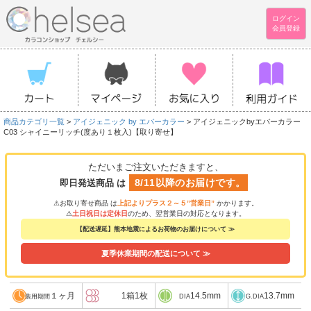
ログイン
会員登録
商品カテゴリ一覧
>
アイジェニック by エバーカラー
> アイジェニックbyエバーカラー
C03 シャイニーリッチ(度あり１枚入)【取り寄せ】
ただいまご注文いただきますと、
8/11以降のお届けです。
即日発送商品 は
⚠お取り寄せ商品 は
上記よりプラス２～５”営業日”
かかります。
⚠
土日祝日は定休日
のため、翌営業日の対応となります。
【配送遅延】熊本地震によるお荷物のお届けについて ≫
夏季休業期間の配送について ≫
１ヶ月
1箱1枚
14.5mm
13.7mm
装用期間
DIA
G.DIA