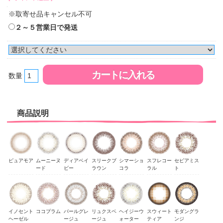
※取寄せ品キャンセル不可
２～５営業日で発送
数量
商品説明
ピュアモア
ムーニーヌ
ディアベイ
スリークブ
シマーショ
スフレコー
セピアミス
ード
ビー
ラウン
コラ
ラル
ト
イノセント
ココプラム
パールグレ
リュクスベ
ヘイジーウ
スウィート
モダングラ
ヘーゼル
ージュ
ージュ
ォーター
ティア
ンジ