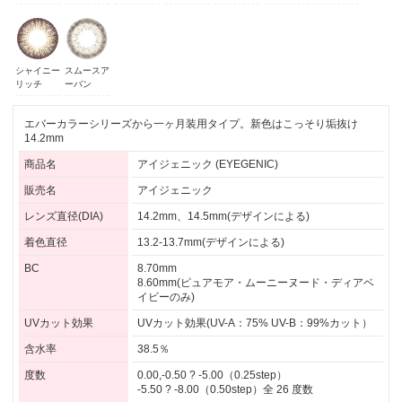
シャイニー
スムースア
リッチ
ーバン
エバーカラーシリーズから一ヶ月装用タイプ。新色はこっそり垢抜け
14.2mm
商品名
アイジェニック (EYEGENIC)
販売名
アイジェニック
レンズ直径(DIA)
14.2mm、14.5mm(デザインによる)
着色直径
13.2-13.7mm(デザインによる)
BC
8.70mm
8.60mm(ピュアモア・ムーニーヌード・ディアベ
イビーのみ)
UVカット効果
UVカット効果(UV-A：75% UV-B：99%カット）
含水率
38.5％
度数
0.00,-0.50 ? -5.00（0.25step）
-5.50 ? -8.00（0.50step）全 26 度数