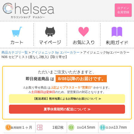
ログイン
会員登録
商品カテゴリ一覧
>
アイジェニック by エバーカラー
> アイジェニックbyエバーカラー
N06 セピアミスト(度なし2枚入)【取り寄せ】
ただいまご注文いただきますと、
8/08以降のお届けです。
即日発送商品 は
⚠お取り寄せ商品 は
上記よりプラス２～５”営業日”
かかります。
⚠
土日祝日は定休日
のため、翌営業日の対応となります。
【配送遅延】熊本地震によるお荷物のお届けについて ≫
夏季休業期間の配送について ≫
１ヶ月
1箱2枚
14.5mm
13.7mm
装用期間
DIA
G.DIA