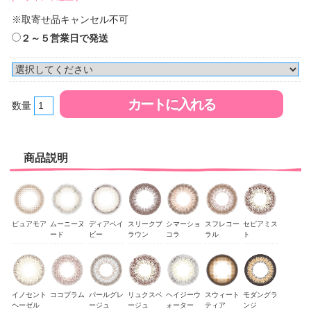
※取寄せ品キャンセル不可
２～５営業日で発送
数量
商品説明
ピュアモア
ムーニーヌ
ディアベイ
スリークブ
シマーショ
スフレコー
セピアミス
ード
ビー
ラウン
コラ
ラル
ト
イノセント
ココプラム
パールグレ
リュクスベ
ヘイジーウ
スウィート
モダングラ
ヘーゼル
ージュ
ージュ
ォーター
ティア
ンジ