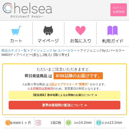
ログイン
会員登録
商品カテゴリ一覧
>
アイジェニック by エバーカラー
> アイジェニックbyエバーカラー
NM03ディアベイビー(度なし2枚入)【取り寄せ】
ただいまご注文いただきますと、
8/08以降のお届けです。
即日発送商品 は
⚠お取り寄せ商品 は
上記よりプラス２～５”営業日”
かかります。
⚠
土日祝日は定休日
のため、翌営業日の対応となります。
【配送遅延】熊本地震によるお荷物のお届けについて ≫
夏季休業期間の配送について ≫
１ヶ月
1箱2枚
14.2mm
13.2mm
装用期間
DIA
G.DIA