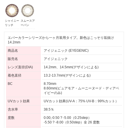
シャイニー
スムースア
リッチ
ーバン
エバーカラーシリーズから一ヶ月装用タイプ。新色はこっそり垢抜け
14.2mm
商品名
アイジェニック (EYEGENIC)
販売名
アイジェニック
レンズ直径(DIA)
14.2mm、14.5mm(デザインによる)
着色直径
13.2-13.7mm(デザインによる)
BC
8.70mm
8.60mm(ピュアモア・ムーニーヌード・ディアベ
イビーのみ)
UVカット効果
UVカット効果(UV-A：75% UV-B：99%カット）
含水率
38.5％
度数
0.00,-0.50 ? -5.00（0.25step）
-5.50 ? -8.00（0.50step）全 26 度数