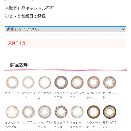
※取寄せ品キャンセル不可
２～５営業日で発送
入荷日未定
商品説明
ピュアモア
ムーニーヌ
ディアベイ
スリークブ
シマーショ
スフレコー
セピアミス
ード
ビー
ラウン
コラ
ラル
ト
イノセント
ココプラム
パールグレ
リュクスベ
ヘイジーウ
スウィート
モダングラ
ヘーゼル
ージュ
ージュ
ォーター
ティア
ンジ