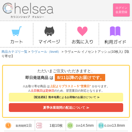
ログイン
会員登録
商品カテゴリ一覧
>
ラヴェール（loveil）
> ラヴェール イノセントアッシュ(10枚入)【取
り寄せ】
ただいまご注文いただきますと、
8/11以降のお届けです。
即日発送商品 は
⚠お取り寄せ商品 は
上記よりプラス２～５”営業日”
かかります。
⚠
土日祝日は定休日
のため、翌営業日の対応となります。
【配送遅延】熊本地震によるお荷物のお届けについて ≫
夏季休業期間の配送について ≫
1日
1箱10枚
14.5mm
13.8mm
装用期間
DIA
G.DIA