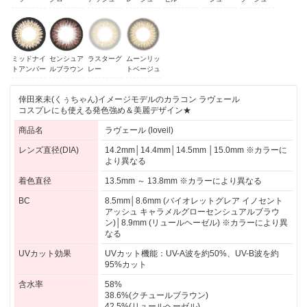
ーツ
グロー
アッシュ
レージュ
ゼル
ージュ
ラージュ
ミッドナイ
センシュア
ラスターグ
ムーンリッ
トアンバー
ルブラウン
レー
トベージュ
倖田來未(くぅちゃん)イメージモデルのカラコン ラヴェール
コスプレにも使える発色強め＆美麗デザイン★
商品名
ラヴェール (loveil)
レンズ直径(DIA)
14.2mm│14.4mm│14.5mm │15.0mm ※カラーに
より異なる
着色直径
13.5mm ～ 13.8mm ※カラーにより異なる
BC
8.5mm│8.6mm (バイオレットグレア イノセント
アッシュ キャラメルグローセンシュアルブラウ
ン)│8.9mm (リュールヘーゼル) ※カラーにより異
なる
UVカット効果
UVカット機能：UV-A波を約50%、UV-B波を約
95%カット
含水率
58%
38.6%(クチュールブラウン)
42.5%(リュールヘーゼル)