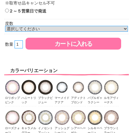
※取寄せ品キャンセル不可
２～５営業日で発送
度数
数量
カラーバリエーション
ロリポップ
ハニートリ
ブラックビ
マーメイド
アディクト
バブルギャ
ルモアヴィ
ピンク
ック
ジュー
アクア
ブロンド
ラクシー
ーナス
ローズクォ
キャラメル
イノセント
アッシュグ
シアーヘー
シルキーベ
ブラウンミ