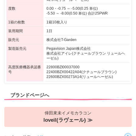
度数
0.00・-0.75 ～ -5.00(0.25 単位)
-5.50 ～ -8.00(0.50 単位) 合計25PWR
1箱の枚数
1箱10枚入り
装用期間
1日
販売元
株式会社T-Garden
製造販売元
Pegavision Japan株式会社
株式会社アイレ(クチュールブラウン リュールヘ
ーゼル)
高度医療機器承認番
22800BZI00037000
号
22400BZX00422A04(クチュールブラウン)
22600BZX00273A14(リュールヘーゼル)
ブランドページへ
倖田來未イメモカラコン
loveil(ラヴェール) ≫