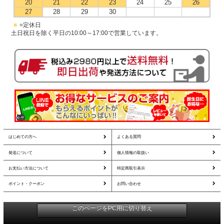
20
21
22
23
24
25
26
27
28
29
30
■
=定休日
土日祝日を除く平日の10:00～17:00で営業しています。
はじめての方へ
よくある質問
発送について
個人情報の取扱い
お支払い方法について
特定商取引表示
ポイント・クーポン
お問い合わせ
このページをPC用に切り替え