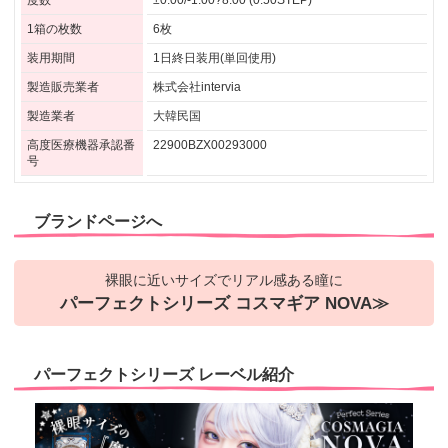
度数
±0.00/-1.00?8.00 (0.50STEP)
1箱の枚数
6枚
装用期間
1日終日装用(単回使用)
製造販売業者
株式会社intervia
製造業者
大韓民国
高度医療機器承認番
22900BZX00293000
号
ブランドページへ
裸眼に近いサイズでリアル感ある瞳に
パーフェクトシリーズ コスマギア NOVA≫
パーフェクトシリーズ レーベル紹介