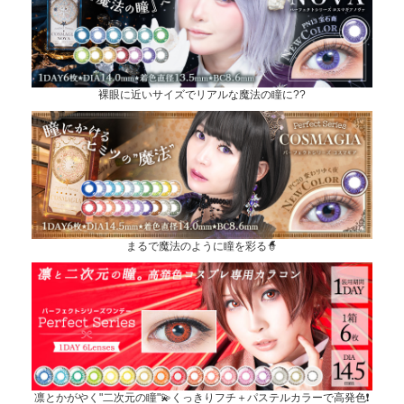
裸眼に近いサイズでリアルな魔法の瞳に??
まるで魔法のように瞳を彩る🧙
凛とかがやく"二次元の瞳"💫くっきりフチ＋パステルカラーで高発色❗