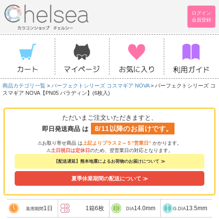
ログイン
会員登録
商品カテゴリ一覧
>
パーフェクトシリーズ コスマギア NOVA
> パーフェクトシリーズ コ
スマギア NOVA【PN05 パラディン】(6枚入)
ただいまご注文いただきますと、
8/11以降のお届けです。
即日発送商品 は
⚠お取り寄せ商品 は
上記よりプラス２～５”営業日”
かかります。
⚠
土日祝日は定休日
のため、翌営業日の対応となります。
【配送遅延】熊本地震によるお荷物のお届けについて ≫
夏季休業期間の配送について ≫
1日
1箱6枚
14.0mm
13.5mm
装用期間
DIA
G.DIA