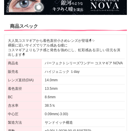
商品スペック
大人気コスマギアから着色直径小さめレンズが登場🧙✨
裸眼に近いサイズでリアル感ある瞳に
コスマギアよりもフチ感と発色を強めにし、虹彩感ある涼しい目元を演
出します🧙
商品名
パーフェクトシリーズワンデー コスマギア NOVA
販売名
ハイジェニック １day
レンズ直径(DIA)
14.0mm
着色直径
13.5mm
BC
8.6mm
含水率
38.5％
中心圧
0.09mm(-3.00)
製造方法
サンドイッチ構造