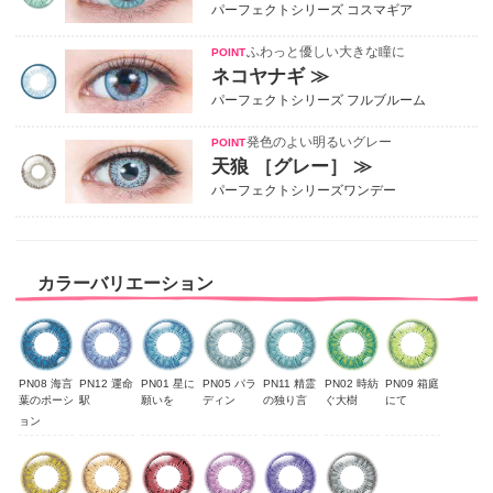
パーフェクトシリーズ コスマギア
ふわっと優しい大きな瞳に
ネコヤナギ ≫
パーフェクトシリーズ フルブルーム
発色のよい明るいグレー
天狼 ［グレー］ ≫
パーフェクトシリーズワンデー
カラーバリエーション
PN08 海言
PN12 運命
PN01 星に
PN05 パラ
PN11 精霊
PN02 時紡
PN09 箱庭
葉のポーシ
駅
願いを
ディン
の独り言
ぐ大樹
にて
ョン