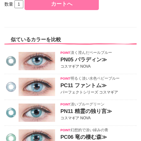
数量
似ているカラーを比較
淡く澄んだペールブルー
PN05 パラディン≫
コスマギア NOVA
明るく淡い水色ベビーブルー
PC11 ファントム≫
パーフェクトシリーズ コスマギア
淡いブルーグリーン
PN11 精霊の独り言≫
コスマギア NOVA
幻想的で淡い緑みの青
PC06 竜の棲む森≫