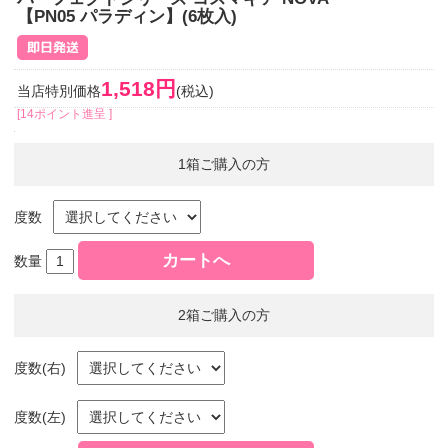
【PN05 パラディン】(6枚入)
1,518円
当店特別価格
(税込)
[14ポイント進呈 ]
1箱ご購入の方
度数
数量
2箱ご購入の方
度数(右)
度数(左)