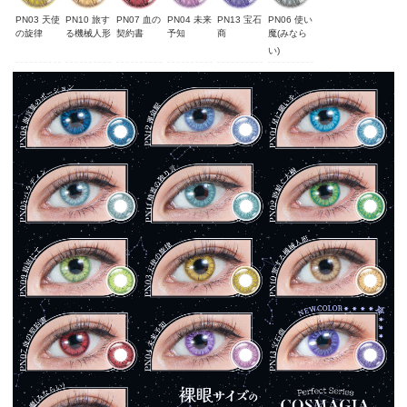
PN03 天使
PN10 旅す
PN07 血の
PN04 未来
PN13 宝石
PN06 使い
の旋律
る機械人形
契約書
予知
商
魔(みなら
い)