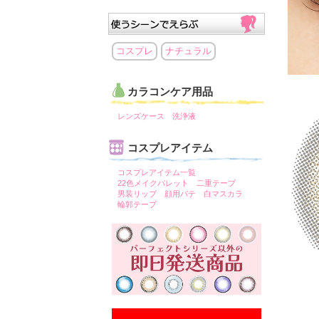
コスプレ
ナチュラル
カラコンケア用品
レンズケース
洗浄液
コスプレアイテム
コスプレアイテム一覧
22色メイクパレット
二重テープ
男装リップ
顔用パテ
白マスカラ
輪郭テープ