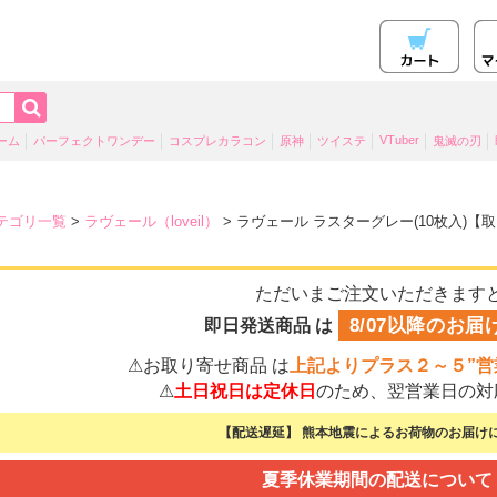
VTuber
ーム
パーフェクトワンデー
コスプレカラコン
原神
ツイステ
鬼滅の刃
テゴリ一覧
>
ラヴェール（loveil）
> ラヴェール ラスターグレー(10枚入)【
ただいまご注文いただきます
8/07以降のお届
即日発送商品 は
⚠お取り寄せ商品 は
上記よりプラス２～５”営
⚠
土日祝日は定休日
のため、翌営業日の対
【配送遅延】 熊本地震によるお荷物のお届けに
夏季休業期間の配送について