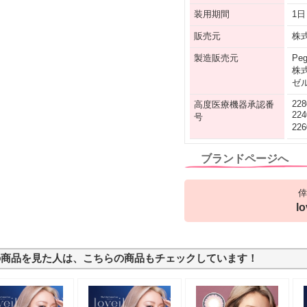
装用期間
1日
販売元
株式
製造販売元
Pe
株
ゼル
228
高度医療機器承認番
22
号
22
ブランドページへ
倖
l
の商品を見た人は、こちらの商品もチェックしています！