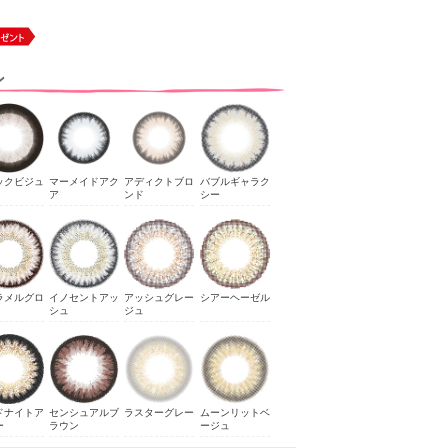
ン
ックビジュ
マーメイドアク
アディクトブロ
バブルギャラク
ア
ンド
シー
ラメルグロ
イノセントアッ
アッシュグレー
シアーヘーゼル
シュ
ジュ
ドナイトア
センシュアルブ
ラスターグレー
ムーンリットベ
ー
ラウン
ージュ