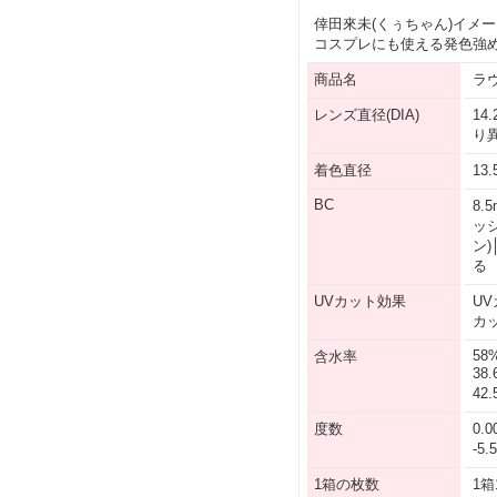
倖田來未(くぅちゃん)イメ
コスプレにも使える発色強
商品名
ラヴ
レンズ直径(DIA)
14
り
着色直径
13
BC
8.
ッ
ン)
る
UVカット効果
UV
カ
58
含水率
38
42
度数
0.0
-5.
1箱の枚数
1箱