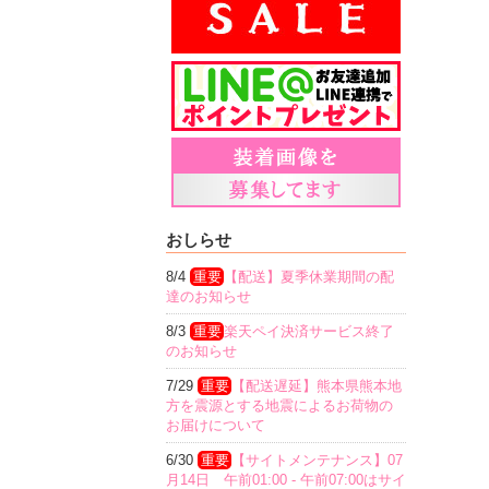
おしらせ
8/4
重要
【配送】夏季休業期間の配
達のお知らせ
8/3
重要
楽天ペイ決済サービス終了
のお知らせ
7/29
重要
【配送遅延】熊本県熊本地
方を震源とする地震によるお荷物の
お届けについて
6/30
重要
【サイトメンテナンス】07
月14日 午前01:00 - 午前07:00はサイ