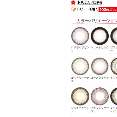
カラーバリエーショ
ロリポップピン
ハニートリック
ブラ
ク
ー
ルモアヴィーナ
ローズクォーツ
キャ
ス
ー
シルキーベージ
ブラウンミラー
ミッ
ュ
ジュ
ンバ