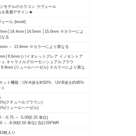
ージモデルのカラコン ラヴェール
め＆美麗デザイン★
ェール (loveil)
.2mm│14.4mm│14.5mm │15.0mm ※カラーによ
異なる
.5mm ～ 13.8mm ※カラーにより異なる
5mm│8.6mm (バイオレットグレア イノセントア
シュ キャラメルグローセンシュアルブラウ
│8.9mm (リュールヘーゼル) ※カラーにより異な
カット機能：UV-A波を約50%、UV-B波を約95%
ット
%
.6%(クチュールブラウン)
.5%(リュールヘーゼル)
0・-0.75 ～ -5.00(0.25 単位)
50 ～ -8.00(0.50 単位) 合計25PWR
10枚入り