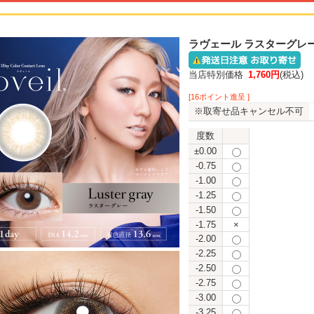
ラヴェール ラスターグレー
当店特別価格
1,760円
(税込)
[16ポイント進呈 ]
※取寄せ品キャンセル不可
度数
±0.00
-0.75
-1.00
-1.25
-1.50
-1.75
×
-2.00
-2.25
-2.50
-2.75
-3.00
-3.25