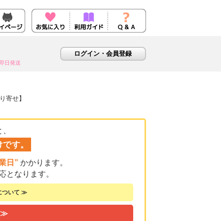
即日発送
取り寄せ】
と、
けです。
業日”
かかります。
応となります。
ついて ≫
 ≫