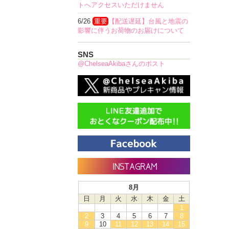
トへアクセスいただけません
6/26
重要
【配送遅延】台風と地震の
影響に伴うお荷物のお届けについて
SNS
@ChelseaAkibaさんのポスト
8月
日
月
火
水
木
金
土
1
2
3
4
5
6
7
8
9
10
11
12
13
14
15