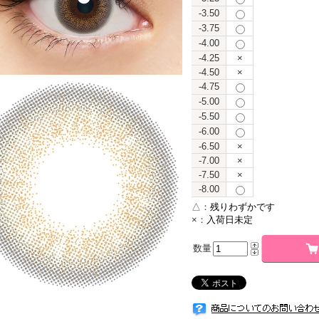
-3.50
-3.75
-4.00
-4.25
×
-4.50
×
-4.75
-5.00
-5.50
-6.00
-6.50
×
-7.00
×
-7.50
×
-8.00
△：
残りわずかです
×：
入荷日未定
数量