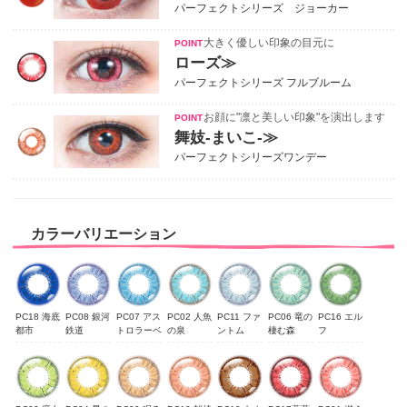
パーフェクトシリーズ ジョーカー
大きく優しい印象の目元に
ローズ≫
パーフェクトシリーズ フルブルーム
お顔に"凛と美しい印象"を演出します
舞妓-まいこ-≫
パーフェクトシリーズワンデー
カラーバリエーション
PC18 海底
PC08 銀河
PC07 アス
PC02 人魚
PC11 ファ
PC06 竜の
PC16 エル
都市
鉄道
トロラーベ
の泉
ントム
棲む森
フ