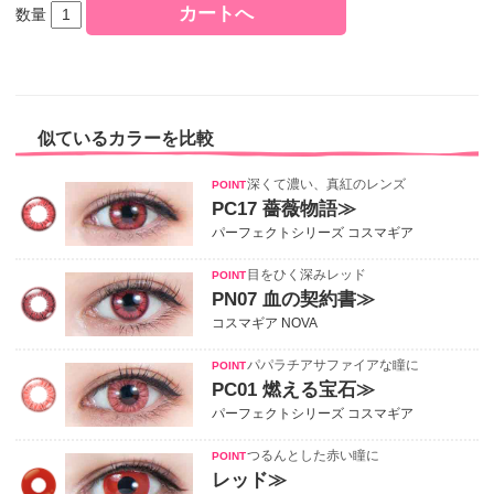
数量
似ているカラーを比較
深くて濃い、真紅のレンズ
PC17 薔薇物語≫
パーフェクトシリーズ コスマギア
目をひく深みレッド
PN07 血の契約書≫
コスマギア NOVA
パパラチアサファイアな瞳に
PC01 燃える宝石≫
パーフェクトシリーズ コスマギア
つるんとした赤い瞳に
レッド≫