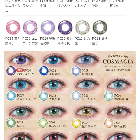
PC03 魔女
PC04 星の
PC09 眠る
PC10 朝焼
PC19 あま
PC17薔薇
PC01 燃え
のエリクサ
ワルツ
金貨
けの大地
いしせん
物語
る宝石
ー
PC14 花と
PC05 ユニ
PC15 秘密
PC20 変わ
PC12 月の
PC13 魔法
踊り子
コーンの夢
色の蝶
りゆく夜
城
使い