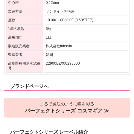
中心圧
0.12mm
製造方法
サンドイッチ構造
度数
±0.00/-1.00~8.00 (0.50STEP)
1箱の枚数
6枚
装用期間
1日
製造販売業者
株式会社intervia
製造業者
韓国
高度医療機器承認番
22900BZX00293000
号
ブランドページへ
まるで魔法のように瞳を彩る
パーフェクトシリーズ コスマギア ≫
パーフェクトシリーズ レーベル紹介