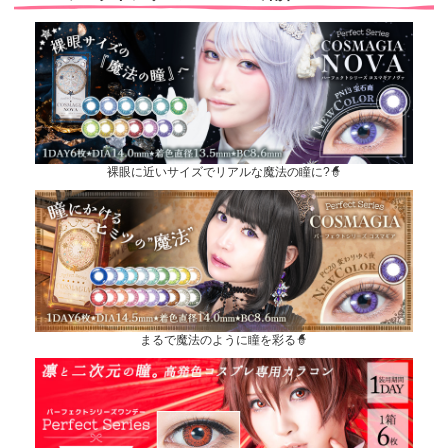
裸眼に近いサイズでリアルな魔法の瞳に?🧙
まるで魔法のように瞳を彩る🧙