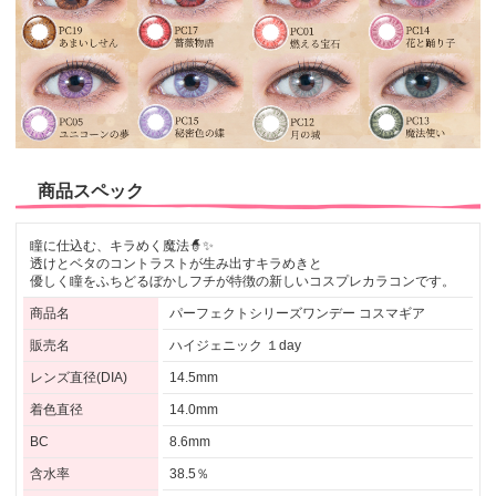
商品スペック
瞳に仕込む、キラめく魔法🧙✨
透けとベタのコントラストが生み出すキラめきと
優しく瞳をふちどるぼかしフチが特徴の新しいコスプレカラコンです。
商品名
パーフェクトシリーズワンデー コスマギア
販売名
ハイジェニック １day
レンズ直径(DIA)
14.5mm
着色直径
14.0mm
BC
8.6mm
含水率
38.5％