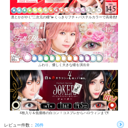
凛とかがやく"二次元の瞳"💫くっきりフチ＋パステルカラーで高発色❗
ふわり、優しく大きな瞳を演出🌼
4枚入り＆低価格の白コン！コスプレからハロウィンまで❗
レビュー件数：
26件