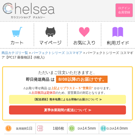
ログイン
会員登録
商品カテゴリ一覧
>
パーフェクトシリーズ コスマギア
> パーフェクトシリーズ コスマギ
ア【PC17 薔薇物語】(6枚入)
ただいまご注文いただきますと、
8/08以降のお届けです。
即日発送商品 は
⚠お取り寄せ商品 は
上記よりプラス２～５”営業日”
かかります。
⚠
土日祝日は定休日
のため、翌営業日の対応となります。
【配送遅延】熊本地震によるお荷物のお届けについて ≫
夏季休業期間の配送について ≫
1日
1箱6枚
14.5mm
14.0mm
装用期間
DIA
G.DIA