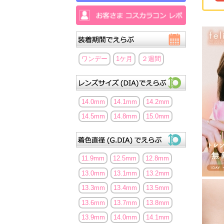
ワンデー
1ケ月
２週間
14.0mm
14.1mm
14.2mm
14.5mm
14.8mm
15.0mm
11.9mm
12.5mm
12.8mm
13.0mm
13.1mm
13.2mm
13.3mm
13.4mm
13.5mm
13.6mm
13.7mm
13.8mm
13.9mm
14.0mm
14.1mm