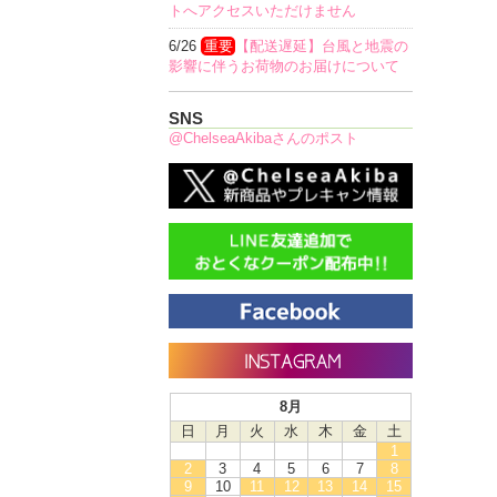
トへアクセスいただけません
6/26
重要
【配送遅延】台風と地震の
影響に伴うお荷物のお届けについて
SNS
@ChelseaAkibaさんのポスト
8月
日
月
火
水
木
金
土
1
2
3
4
5
6
7
8
9
10
11
12
13
14
15