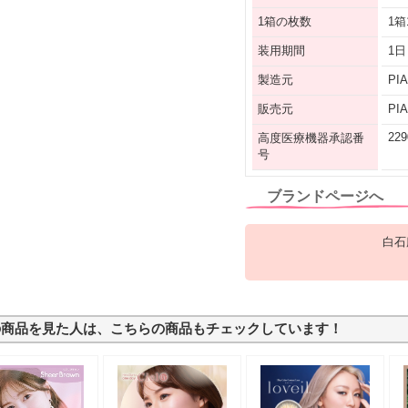
1箱の枚数
1箱
装用期間
1日
製造元
PI
販売元
PI
229
高度医療機器承認番
号
ブランドページへ
白石
の商品を見た人は、こちらの商品もチェックしています！