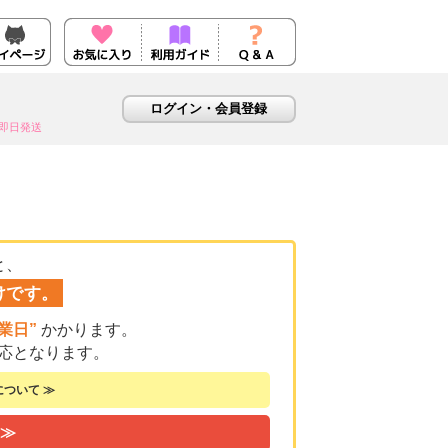
即日発送
と、
けです。
業日”
かかります。
応となります。
ついて ≫
 ≫