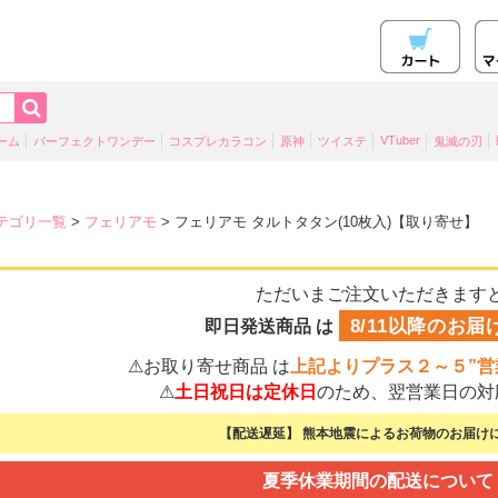
VTuber
ーム
パーフェクトワンデー
コスプレカラコン
原神
ツイステ
鬼滅の刃
テゴリ一覧
>
フェリアモ
> フェリアモ タルトタタン(10枚入)【取り寄せ】
ただいまご注文いただきます
8/11以降のお届
即日発送商品 は
⚠お取り寄せ商品 は
上記よりプラス２～５”営
⚠
土日祝日は定休日
のため、翌営業日の対
【配送遅延】 熊本地震によるお荷物のお届けに
夏季休業期間の配送について