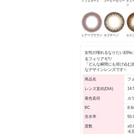
アフォガード
コーヒーゼリー
チュ
ン
シアーブラウン
カプチーノ
エス
女性の憧れるなりたい顔No.
るフェリアモ💘
「どんな瞬間にも溶け込む
なデザインレンズです✨
商品名
フ
14
レンズ直径(DIA)
着色直径
カラ
BC
8.
含水率
55
度数
±0.
-6.