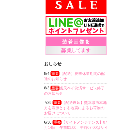
おしらせ
8/4
重要
【配送】夏季休業期間の配
達のお知らせ
8/3
重要
楽天ペイ決済サービス終了
のお知らせ
7/29
重要
【配送遅延】熊本県熊本地
方を震源とする地震によるお荷物の
お届けについて
6/30
重要
【サイトメンテナンス】07
月14日 午前01:00 - 午前07:00はサイ