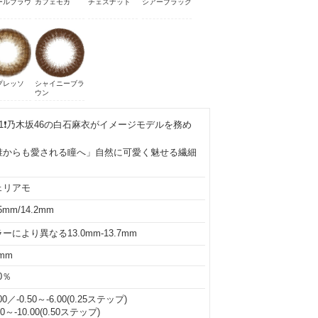
ールブラウ
カフェモカ
チェスナット
シアーブラック
プレッソ
シャイニーブラ
ウン
1❗乃木坂46の白石麻衣がイメージモデルを務め
誰からも愛される瞳へ」自然に可愛く魅せる繊細
ェリアモ
.5mm/14.2mm
ーにより異なる13.0mm-13.7mm
6mm
.0％
00／-0.50～-6.00(0.25ステップ)
50～-10.00(0.50ステップ)