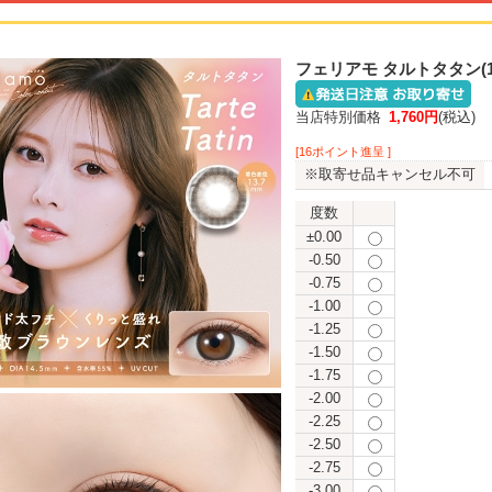
フェリアモ タルトタタン(
当店特別価格
1,760円
(税込)
[16ポイント進呈 ]
※取寄せ品キャンセル不可
度数
±0.00
-0.50
-0.75
-1.00
-1.25
-1.50
-1.75
-2.00
-2.25
-2.50
-2.75
-3.00