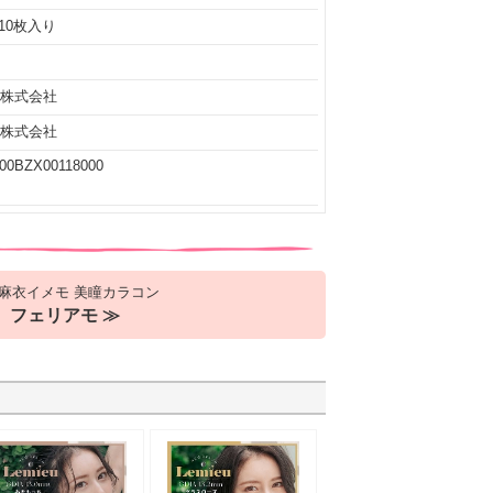
10枚入り
A株式会社
A株式会社
00BZX00118000
麻衣イメモ 美瞳カラコン
フェリアモ ≫