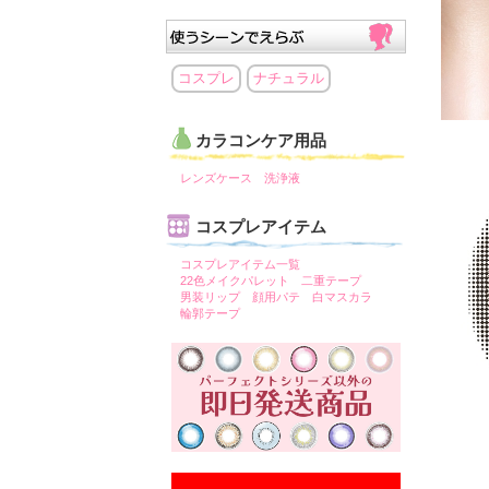
コスプレ
ナチュラル
カラコンケア用品
レンズケース
洗浄液
コスプレアイテム
コスプレアイテム一覧
22色メイクパレット
二重テープ
男装リップ
顔用パテ
白マスカラ
輪郭テープ