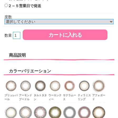
２～５営業日で発送
度数
数量
商品説明
カラーバリエーション
ブリュレパ
アーモンド
タルトタタ
ウーロンテ
サクラムー
ティラミス
アフォガー
ール
プードル
ン
ィー
ス
リング
ド