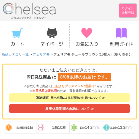
ログイン
会員登録
商品カテゴリ一覧
>
フェリアモ
> フェリアモ チュールブラウン(10枚入)【取り寄せ】
ただいまご注文いただきますと、
8/08以降のお届けです。
即日発送商品 は
⚠お取り寄せ商品 は
上記よりプラス２～５”営業日”
かかります。
⚠
土日祝日は定休日
のため、翌営業日の対応となります。
【配送遅延】熊本地震によるお荷物のお届けについて ≫
夏季休業期間の配送について ≫
1日
1箱10枚
14.2mm
13.3mm
装用期間
DIA
G.DIA