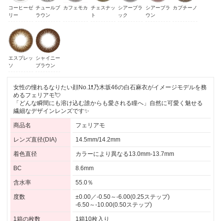
コーヒーゼ
チュールブ
カフェモカ
チェスナッ
シアーブラ
シアーブラ
カプチーノ
リー
ラウン
ト
ック
ウン
エスプレッ
シャイニー
ソ
ブラウン
女性の憧れるなりたい顔No.1❗乃木坂46の白石麻衣がイメージモデルを務
めるフェリアモ💘
「どんな瞬間にも溶け込む誰からも愛される瞳へ」自然に可愛く魅せる
繊細なデザインレンズです✨
商品名
フェリアモ
レンズ直径(DIA)
14.5mm/14.2mm
着色直径
カラーにより異なる13.0mm-13.7mm
BC
8.6mm
含水率
55.0％
度数
±0.00／-0.50～-6.00(0.25ステップ)
-6.50～-10.00(0.50ステップ)
1箱の枚数
1箱10枚入り