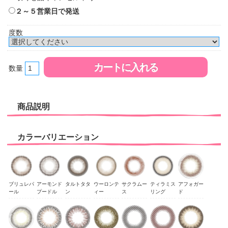
２～５営業日で発送
度数
数量
商品説明
カラーバリエーション
ブリュレパ
アーモンド
タルトタタ
ウーロンテ
サクラムー
ティラミス
アフォガー
ール
プードル
ン
ィー
ス
リング
ド