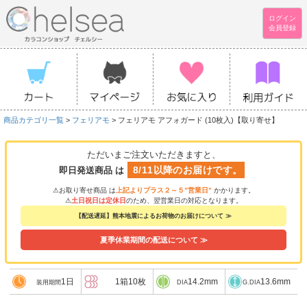
ログイン
会員登録
商品カテゴリ一覧
>
フェリアモ
> フェリアモ アフォガード (10枚入)【取り寄せ】
ただいまご注文いただきますと、
8/11以降のお届けです。
即日発送商品 は
⚠お取り寄せ商品 は
上記よりプラス２～５”営業日”
かかります。
⚠
土日祝日は定休日
のため、翌営業日の対応となります。
【配送遅延】熊本地震によるお荷物のお届けについて ≫
夏季休業期間の配送について ≫
1日
1箱10枚
14.2mm
13.6mm
装用期間
DIA
G.DIA