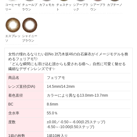
コーヒーゼ
チュールブ
カフェモカ
チェスナッ
シアーブラ
シアーブラ
カプチーノ
リー
ラウン
ト
ック
ウン
エスプレッ
シャイニー
ソ
ブラウン
女性の憧れるなりたい顔No.1❗乃木坂46の白石麻衣がイメージモデルを務
めるフェリアモ💘
「どんな瞬間にも溶け込む誰からも愛される瞳へ」自然に可愛く魅せる
繊細なデザインレンズです✨
商品名
フェリアモ
レンズ直径(DIA)
14.5mm/14.2mm
着色直径
カラーにより異なる13.0mm-13.7mm
BC
8.6mm
含水率
55.0％
度数
±0.00／-0.50～-6.00(0.25ステップ)
-6.50～-10.00(0.50ステップ)
1箱の枚数
1箱10枚入り