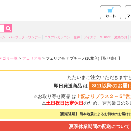
VTuber
ーム
パーフェクトワンデー
コスプレカラコン
原神
ツイステ
鬼滅の刃
テゴリ一覧
>
フェリアモ
> フェリアモ カプチーノ(10枚入)【取り寄せ】
ただいまご注文いただきます
8/11以降のお届
即日発送商品 は
⚠お取り寄せ商品 は
上記よりプラス２～５”営
⚠
土日祝日は定休日
のため、翌営業日の対
【配送遅延】 熊本地震によるお荷物のお届けに
夏季休業期間の配送について