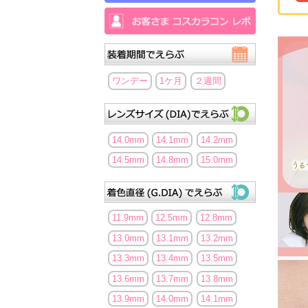
ワンデー
1ケ月
２週間
14.0mm
14.1mm
14.2mm
14.5mm
14.8mm
15.0mm
11.9mm
12.5mm
12.8mm
13.0mm
13.1mm
13.2mm
13.3mm
13.4mm
13.5mm
13.6mm
13.7mm
13.8mm
13.9mm
14.0mm
14.1mm