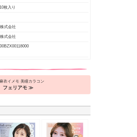
10枚入り
A株式会社
A株式会社
00BZX00118000
麻衣イメモ 美瞳カラコン
フェリアモ ≫