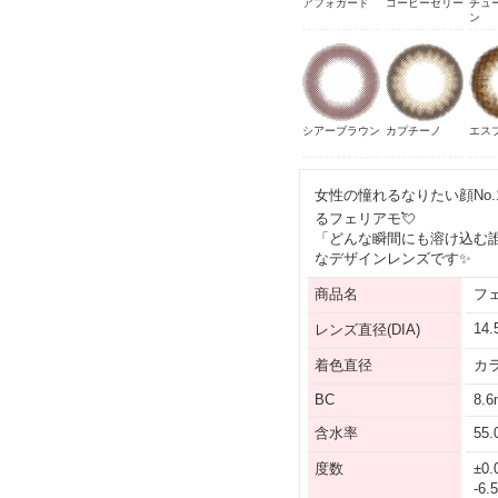
アフォガード
コーヒーゼリー
チュ
ン
シアーブラウン
カプチーノ
エス
女性の憧れるなりたい顔No.
るフェリアモ💘
「どんな瞬間にも溶け込む
なデザインレンズです✨
商品名
フ
14
レンズ直径(DIA)
着色直径
カラ
BC
8.
含水率
55
度数
±0.
-6.