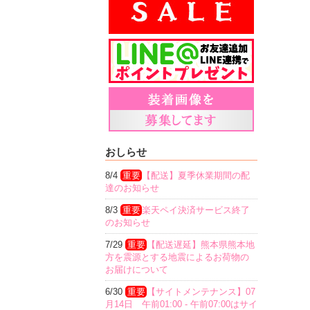
おしらせ
8/4
重要
【配送】夏季休業期間の配
達のお知らせ
8/3
重要
楽天ペイ決済サービス終了
のお知らせ
7/29
重要
【配送遅延】熊本県熊本地
方を震源とする地震によるお荷物の
お届けについて
6/30
重要
【サイトメンテナンス】07
月14日 午前01:00 - 午前07:00はサイ