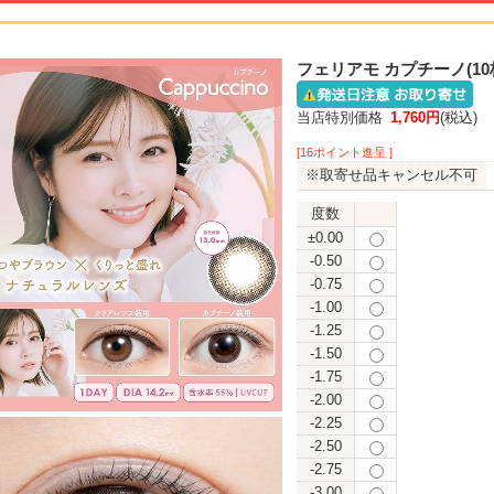
フェリアモ カプチーノ(1
当店特別価格
1,760円
(税込)
[16ポイント進呈 ]
※取寄せ品キャンセル不可
度数
±0.00
-0.50
-0.75
-1.00
-1.25
-1.50
-1.75
-2.00
-2.25
-2.50
-2.75
-3.00