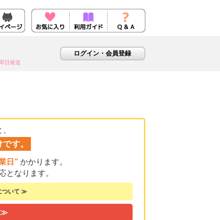
即日発送
と、
けです。
業日”
かかります。
応となります。
ついて ≫
 ≫