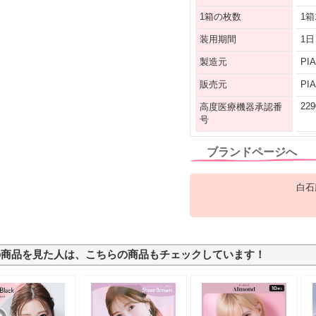
1箱の枚数
1箱
装用期間
1日
製造元
PI
販売元
PI
229
高度医療機器承認番
号
ブランドページへ
白石
の商品を見た人は、こちらの商品もチェックしています！