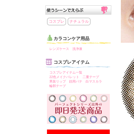
コスプレ
ナチュラル
カラコンケア用品
レンズケース
洗浄液
コスプレアイテム
コスプレアイテム一覧
22色メイクパレット
二重テープ
男装リップ
顔用パテ
白マスカラ
輪郭テープ