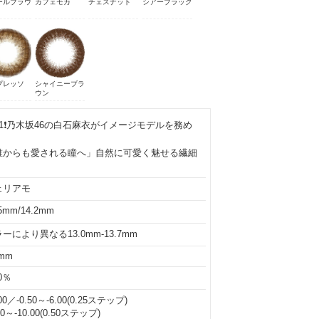
ールブラウ
カフェモカ
チェスナット
シアーブラック
プレッソ
シャイニーブラ
ウン
1❗乃木坂46の白石麻衣がイメージモデルを務め
誰からも愛される瞳へ」自然に可愛く魅せる繊細
ェリアモ
.5mm/14.2mm
ーにより異なる13.0mm-13.7mm
6mm
.0％
00／-0.50～-6.00(0.25ステップ)
50～-10.00(0.50ステップ)