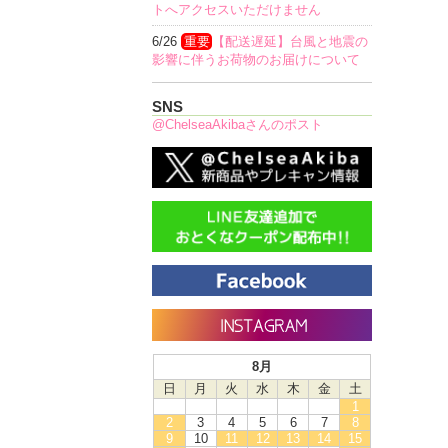
トへアクセスいただけません
6/26
重要
【配送遅延】台風と地震の
影響に伴うお荷物のお届けについて
SNS
@ChelseaAkibaさんのポスト
8月
日
月
火
水
木
金
土
1
2
3
4
5
6
7
8
9
10
11
12
13
14
15