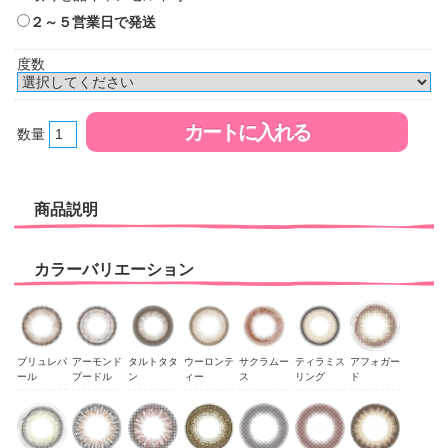
２～５営業日で発送
度数
数量
商品説明
カラーバリエーション
ブリュレパ
アーモンド
タルトタタ
ウーロンテ
サクラムー
ティラミス
アフォガー
ール
プードル
ン
ィー
ス
リング
ド