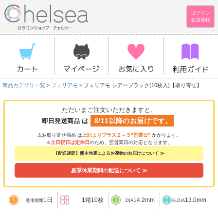
ログイン
会員登録
商品カテゴリ一覧
>
フェリアモ
> フェリアモ シアーブラック(10枚入)【取り寄せ】
ただいまご注文いただきますと、
8/11以降のお届けです。
即日発送商品 は
⚠お取り寄せ商品 は
上記よりプラス２～５”営業日”
かかります。
⚠
土日祝日は定休日
のため、翌営業日の対応となります。
【配送遅延】熊本地震によるお荷物のお届けについて ≫
夏季休業期間の配送について ≫
1日
1箱10枚
14.2mm
13.0mm
装用期間
DIA
G.DIA