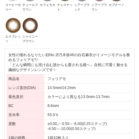
コーヒーゼ
チュールブ
カフェモカ
チェスナッ
シアーブラ
シアーブラ
カプチーノ
リー
ラウン
ト
ック
ウン
エスプレッ
シャイニー
ソ
ブラウン
女性の憧れるなりたい顔No.1❗乃木坂46の白石麻衣がイメージモデルを務
めるフェリアモ💘
「どんな瞬間にも溶け込む誰からも愛される瞳へ」自然に可愛く魅せる
繊細なデザインレンズです✨
商品名
フェリアモ
レンズ直径(DIA)
14.5mm/14.2mm
着色直径
カラーにより異なる13.0mm-13.7mm
BC
8.6mm
含水率
55.0％
度数
±0.00／-0.50～-6.00(0.25ステップ)
-6.50～-10.00(0.50ステップ)
1箱の枚数
1箱10枚入り