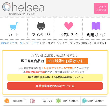
ログイン
会員登録
商品カテゴリ一覧
>
フェリアモ
> フェリアモ シャイニーブラウン(10枚入)【取り寄せ】
ただいまご注文いただきますと、
8/11以降のお届けです。
即日発送商品 は
⚠お取り寄せ商品 は
上記よりプラス２～５”営業日”
かかります。
⚠
土日祝日は定休日
のため、翌営業日の対応となります。
【配送遅延】熊本地震によるお荷物のお届けについて ≫
夏季休業期間の配送について ≫
1日
1箱10枚
14.5mm
13.5mm
装用期間
DIA
G.DIA