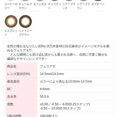
コーヒーゼ
チュールブ
カフェモカ
チェスナッ
シアーブラ
シアーブラ
カプチーノ
リー
ラウン
ト
ック
ウン
エスプレッ
シャイニー
ソ
ブラウン
女性の憧れるなりたい顔No.1❗乃木坂46の白石麻衣がイメージモデルを務
めるフェリアモ💘
「どんな瞬間にも溶け込む誰からも愛される瞳へ」自然に可愛く魅せる
繊細なデザインレンズです✨
商品名
フェリアモ
レンズ直径(DIA)
14.5mm/14.2mm
着色直径
カラーにより異なる13.0mm-13.7mm
BC
8.6mm
含水率
55.0％
度数
±0.00／-0.50～-6.00(0.25ステップ)
-6.50～-10.00(0.50ステップ)
1箱の枚数
1箱10枚入り