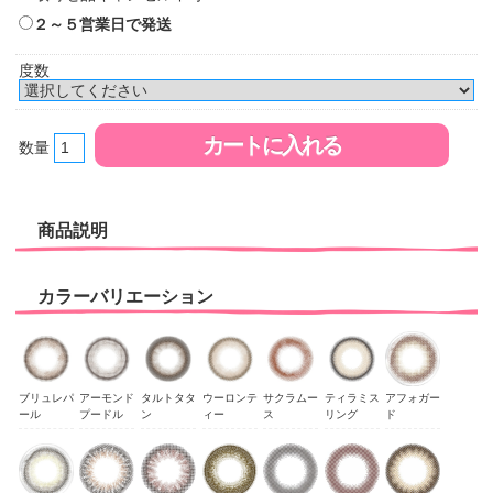
２～５営業日で発送
度数
数量
商品説明
カラーバリエーション
ブリュレパ
アーモンド
タルトタタ
ウーロンテ
サクラムー
ティラミス
アフォガー
ール
プードル
ン
ィー
ス
リング
ド