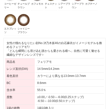
コーヒーゼ
チュールブ
カフェモカ
チェスナッ
シアーブラ
シアーブラ
カプチーノ
リー
ラウン
ト
ック
ウン
エスプレッ
シャイニー
ソ
ブラウン
女性の憧れるなりたい顔No.1❗乃木坂46の白石麻衣がイメージモデルを務
めるフェリアモ💘
「どんな瞬間にも溶け込む誰からも愛される瞳へ」自然に可愛く魅せる
繊細なデザインレンズです✨
商品名
フェリアモ
レンズ直径(DIA)
14.5mm/14.2mm
着色直径
カラーにより異なる13.0mm-13.7mm
BC
8.6mm
含水率
55.0％
度数
±0.00／-0.50～-6.00(0.25ステップ)
-6.50～-10.00(0.50ステップ)
1箱の枚数
1箱10枚入り