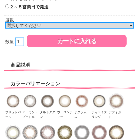
２～５営業日で発送
度数
数量
商品説明
カラーバリエーション
ブリュレパ
アーモンド
タルトタタ
ウーロンテ
サクラムー
ティラミス
アフォガー
ール
プードル
ン
ィー
ス
リング
ド