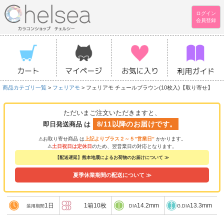
ログイン
会員登録
商品カテゴリ一覧
>
フェリアモ
> フェリアモ チュールブラウン(10枚入)【取り寄せ】
ただいまご注文いただきますと、
8/11以降のお届けです。
即日発送商品 は
⚠お取り寄せ商品 は
上記よりプラス２～５”営業日”
かかります。
⚠
土日祝日は定休日
のため、翌営業日の対応となります。
【配送遅延】熊本地震によるお荷物のお届けについて ≫
夏季休業期間の配送について ≫
1日
1箱10枚
14.2mm
13.3mm
装用期間
DIA
G.DIA