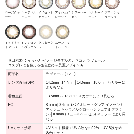
ローズクォ
キャラメル
イノセント
アッシュグ
シアーヘー
シルキーベ
ブラウンミ
ーツ
グロー
アッシュ
レージュ
ゼル
ージュ
ラージュ
ミッドナイ
センシュア
ラスターグ
ムーンリッ
トアンバー
ルブラウン
レー
トベージュ
倖田來未(くぅちゃん)イメージモデルのカラコン ラヴェール
コスプレにも使える発色強め＆美麗デザイン★
商品名
ラヴェール (loveil)
レンズ直径(DIA)
14.2mm│14.4mm│14.5mm │15.0mm ※カラーに
より異なる
着色直径
13.5mm ～ 13.8mm ※カラーにより異なる
BC
8.5mm│8.6mm (バイオレットグレア イノセント
アッシュ キャラメルグローセンシュアルブラウ
ン)│8.9mm (リュールヘーゼル) ※カラーにより異
なる
UVカット効果
UVカット機能：UV-A波を約50%、UV-B波を約
95%カット