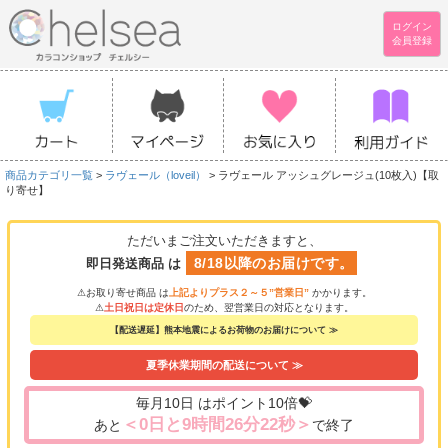
ログイン
会員登録
商品カテゴリ一覧
>
ラヴェール（loveil）
> ラヴェール アッシュグレージュ(10枚入)【取
り寄せ】
ただいまご注文いただきますと、
8/18以降のお届けです。
即日発送商品 は
⚠お取り寄せ商品 は
上記よりプラス２～５”営業日”
かかります。
⚠
土日祝日は定休日
のため、翌営業日の対応となります。
【配送遅延】熊本地震によるお荷物のお届けについて ≫
夏季休業期間の配送について ≫
毎月10日 はポイント10倍💝
＜0日と9時間26分22秒＞
あと
で終了