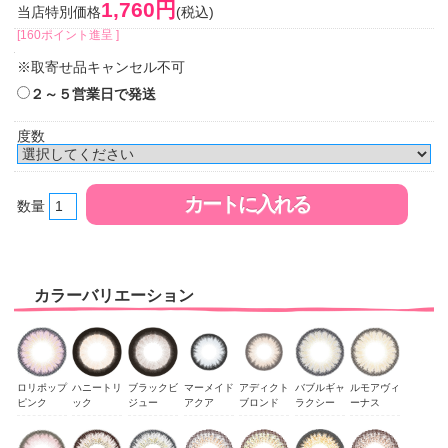
1,760円
当店特別価格
(税込)
[160ポイント進呈 ]
※取寄せ品キャンセル不可
２～５営業日で発送
度数
数量
カラーバリエーション
ロリポップ
ハニートリ
ブラックビ
マーメイド
アディクト
バブルギャ
ルモアヴィ
ピンク
ック
ジュー
アクア
ブロンド
ラクシー
ーナス