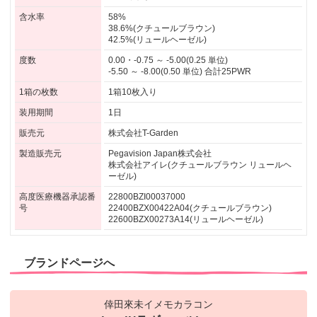
含水率
58%
38.6%(クチュールブラウン)
42.5%(リュールヘーゼル)
度数
0.00・-0.75 ～ -5.00(0.25 単位)
-5.50 ～ -8.00(0.50 単位) 合計25PWR
1箱の枚数
1箱10枚入り
装用期間
1日
販売元
株式会社T-Garden
製造販売元
Pegavision Japan株式会社
株式会社アイレ(クチュールブラウン リュールヘ
ーゼル)
高度医療機器承認番
22800BZI00037000
号
22400BZX00422A04(クチュールブラウン)
22600BZX00273A14(リュールヘーゼル)
ブランドページへ
倖田來未イメモカラコン