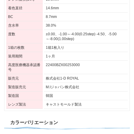
着色直径
14.6mm
BC
8.7mm
含水率
38.0%
度数
±0.00、-1.00～-4.00(0.25step) -4.50、-5.00
～-8.00(1.00step)
1箱の枚数
1箱1枚入り
装用期間
1ヶ月
高度医療機器承認番
22400BZX00253000
号
販売元
株式会社1-D ROYAL
製造販売元
M.Iジャパン株式会社
製造国
韓国
レンズ製法
キャストモールド製法
カラーバリエーション