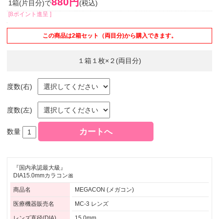
880円
1箱(片目分)で
(税込)
[8ポイント進呈 ]
この商品は2箱セット（両目分)から購入できます。
１箱１枚×２(両目分)
度数(右)
度数(左)
数量
『国内承認最大級』
DIA15.0mmカラコン🎀
商品名
MEGACON (メガコン)
医療機器販売名
MC-3 レンズ
レンズ直径(DIA)
15.0mm