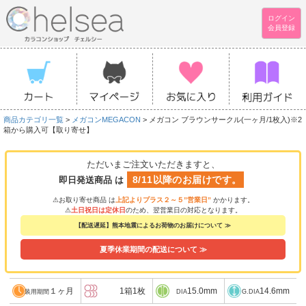
ログイン
会員登録
商品カテゴリ一覧
>
メガコンMEGACON
> メガコン ブラウンサークル(一ヶ月/1枚入)※2
箱から購入可【取り寄せ】
ただいまご注文いただきますと、
8/11以降のお届けです。
即日発送商品 は
⚠お取り寄せ商品 は
上記よりプラス２～５”営業日”
かかります。
⚠
土日祝日は定休日
のため、翌営業日の対応となります。
【配送遅延】熊本地震によるお荷物のお届けについて ≫
夏季休業期間の配送について ≫
１ヶ月
1箱1枚
15.0mm
14.6mm
装用期間
DIA
G.DIA