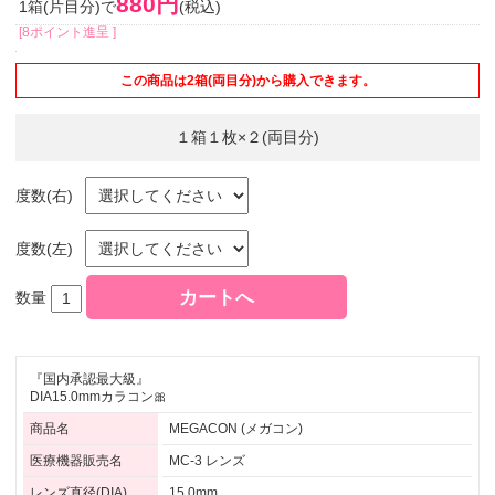
880円
1箱(片目分)で
(税込)
[8ポイント進呈 ]
この商品は2箱(両目分)から購入できます。
１箱１枚×２(両目分)
度数(右)
度数(左)
数量
『国内承認最大級』
DIA15.0mmカラコン🎀
商品名
MEGACON (メガコン)
医療機器販売名
MC-3 レンズ
レンズ直径(DIA)
15.0mm