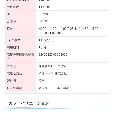
着色直径
14.6mm
BC
8.7mm
含水率
38.0%
度数
±0.00、-1.00～-4.00(0.25step) -4.50、-5.00
～-8.00(1.00step)
1箱の枚数
1箱1枚入り
装用期間
1ヶ月
高度医療機器承認番
22400BZX00253000
号
販売元
株式会社1-D ROYAL
製造販売元
M.Iジャパン株式会社
製造国
韓国
レンズ製法
キャストモールド製法
カラーバリエーション