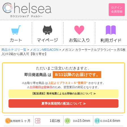
ログイン
会員登録
商品カテゴリ一覧
>
メガコンMEGACON
> メガコン カラーサークルブラウン(一ヶ月/1枚
入)※2箱から購入可【取り寄せ】
ただいまご注文いただきますと、
8/11以降のお届けです。
即日発送商品 は
⚠お取り寄せ商品 は
上記よりプラス２～５”営業日”
かかります。
⚠
土日祝日は定休日
のため、翌営業日の対応となります。
【配送遅延】熊本地震によるお荷物のお届けについて ≫
夏季休業期間の配送について ≫
１ヶ月
1箱1枚
15.0mm
14.6mm
装用期間
DIA
G.DIA