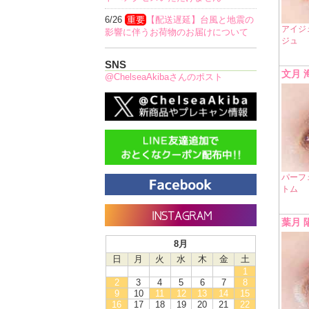
6/26
重要
【配送遅延】台風と地震の
アイジ
影響に伴うお荷物のお届けについて
ジュ
SNS
文月 
@ChelseaAkibaさんのポスト
パーフ
トム
葉月 
8月
日
月
火
水
木
金
土
1
2
3
4
5
6
7
8
9
10
11
12
13
14
15
16
17
18
19
20
21
22