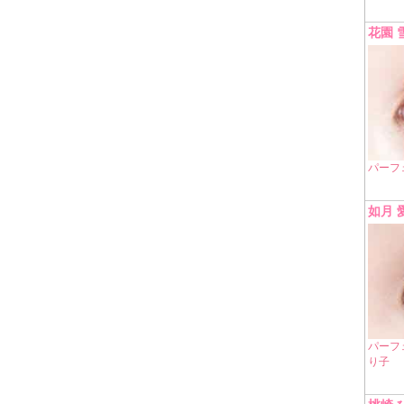
花園 
パーフ
如月 
パーフ
り子