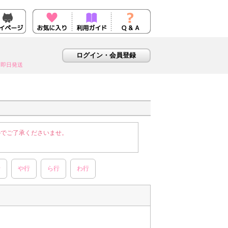
即日発送
のでご了承くださいませ。
行
や行
ら行
わ行