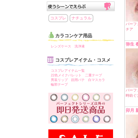
コスプレ
ナチュラル
パーフ
チア
カラコンケア用品
弥生 
レンズケース
洗浄液
コスプレアイテム・コスメ
コスプレアイテム一覧
22色メイクパレット
二重テープ
男装リップ
顔用パテ
白マスカラ
輪郭テープ
パーフェ
時紡ぐ
卯月 