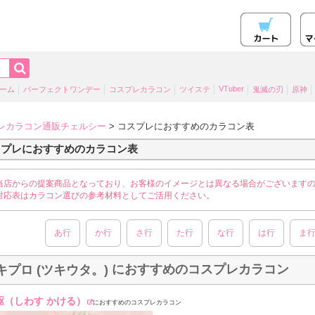
VTuber
ーム
パーフェクトワンデー
コスプレカラコン
ツイステ
鬼滅の刃
原神
レカラコン通販チェルシー
> コスプレにおすすめのカラコン表
スプレにおすすめのカラコン表
当店からの提案商品となっており、お客様のイメージとは異なる場合がございます
対応表はカラコン選びの参考材料としてご活用ください。
あ行
か行
さ行
た行
な行
は行
ま
におすすめのコスプレカラコン
キプロ (ツキウタ。)
駆（しわす かける）
におすすめのコスプレカラコン