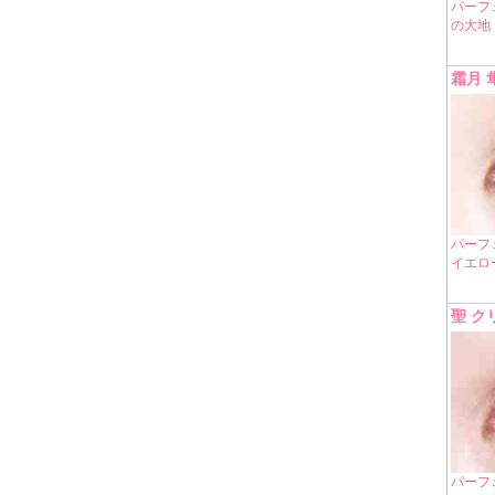
パーフ
の大地
霜月 
パーフ
イエロ
聖 ク
パーフ