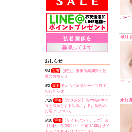
パーフ
皐月 
おしらせ
8/4
重要
【配送】夏季休業期間の配
達のお知らせ
パーフ
8/3
重要
楽天ペイ決済サービス終了
のお知らせ
水無月
7/29
重要
【配送遅延】熊本県熊本地
方を震源とする地震によるお荷物の
お届けについて
6/30
重要
【サイトメンテナンス】07
月14日 午前01:00 - 午前07:00はサイ
トへアクセスいただけません