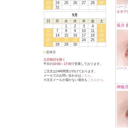
23
24
25
26
27
28
29
パーフェ
30
31
未来予
9月
日
月
火
水
木
金
土
長月 
1
2
3
4
5
6
7
8
9
10
11
12
13
14
15
16
17
18
19
20
21
22
23
24
25
26
27
28
29
30
■
:定休日
土日祝日を除く
平日の
10:00～17:00
で営業しております。
パーフ
ご注文は24時間受け付けております。
メールでのお問い合わせは
こちら。
※注文メールが届かない場合も
こちらから。
神無月