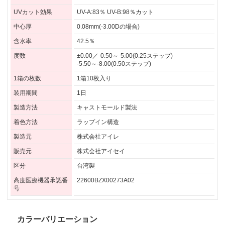
UVカット効果
UV-A:83％ UV-B:98％カット
中心厚
0.08mm(-3.00Dの場合)
含水率
42.5％
度数
±0.00／-0.50～-5.00(0.25ステップ)
-5.50～-8.00(0.50ステップ)
1箱の枚数
1箱10枚入り
装用期間
1日
製造方法
キャストモールド製法
着色方法
ラップイン構造
製造元
株式会社アイレ
販売元
株式会社アイセイ
区分
台湾製
高度医療機器承認番
22600BZX00273A02
号
カラーバリエーション