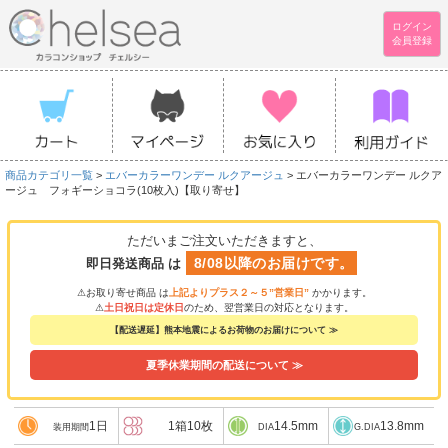
ログイン
会員登録
商品カテゴリ一覧
>
エバーカラーワンデー ルクアージュ
> エバーカラーワンデー ルクア
ージュ フォギーショコラ(10枚入)【取り寄せ】
ただいまご注文いただきますと、
8/08以降のお届けです。
即日発送商品 は
⚠お取り寄せ商品 は
上記よりプラス２～５”営業日”
かかります。
⚠
土日祝日は定休日
のため、翌営業日の対応となります。
【配送遅延】熊本地震によるお荷物のお届けについて ≫
夏季休業期間の配送について ≫
1日
1箱10枚
14.5mm
13.8mm
装用期間
DIA
G.DIA