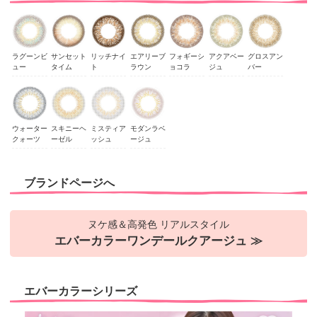
ラグーンビ
サンセット
リッチナイ
エアリーブ
フォギーシ
アクアベー
グロスアン
ュー
タイム
ト
ラウン
ョコラ
ジュ
バー
ウォーター
スキニーヘ
ミスティア
モダンラベ
クォーツ
ーゼル
ッシュ
ージュ
ブランドページへ
ヌケ感＆高発色 リアルスタイル
エバーカラーワンデールクアージュ ≫
エバーカラーシリーズ