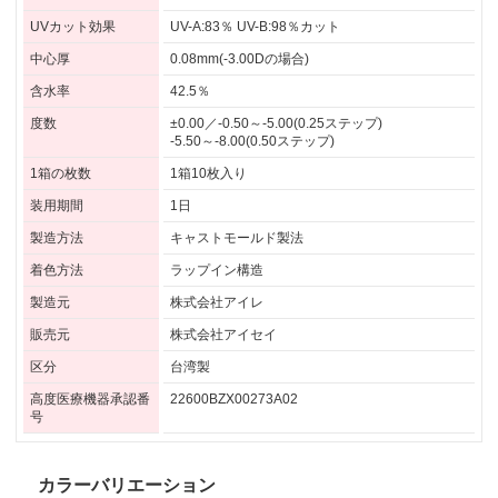
UVカット効果
UV-A:83％ UV-B:98％カット
中心厚
0.08mm(-3.00Dの場合)
含水率
42.5％
度数
±0.00／-0.50～-5.00(0.25ステップ)
-5.50～-8.00(0.50ステップ)
1箱の枚数
1箱10枚入り
装用期間
1日
製造方法
キャストモールド製法
着色方法
ラップイン構造
製造元
株式会社アイレ
販売元
株式会社アイセイ
区分
台湾製
高度医療機器承認番
22600BZX00273A02
号
カラーバリエーション