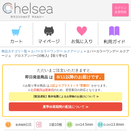
ログイン
会員登録
商品カテゴリ一覧
>
エバーカラーワンデー ルクアージュ
> エバーカラーワンデー ルクア
ージュ グロスアンバー(10枚入)【取り寄せ】
ただいまご注文いただきますと、
8/11以降のお届けです。
即日発送商品 は
⚠お取り寄せ商品 は
上記よりプラス２～５”営業日”
かかります。
⚠
土日祝日は定休日
のため、翌営業日の対応となります。
【配送遅延】熊本地震によるお荷物のお届けについて ≫
夏季休業期間の配送について ≫
1日
1箱10枚
14.5mm
13.8mm
装用期間
DIA
G.DIA