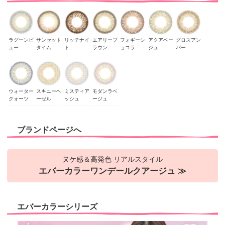
ラグーンビ
サンセット
リッチナイ
エアリーブ
フォギーシ
アクアベー
グロスアン
ュー
タイム
ト
ラウン
ョコラ
ジュ
バー
ウォーター
スキニーヘ
ミスティア
モダンラベ
クォーツ
ーゼル
ッシュ
ージュ
ブランドページへ
ヌケ感＆高発色 リアルスタイル
エバーカラーワンデールクアージュ ≫
エバーカラーシリーズ