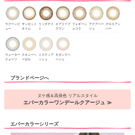
ラグーンビ
サンセット
リッチナイ
エアリーブ
フォギーシ
アクアベー
グロスアン
ュー
タイム
ト
ラウン
ョコラ
ジュ
バー
ウォーター
スキニーヘ
ミスティア
モダンラベ
クォーツ
ーゼル
ッシュ
ージュ
ブランドページへ
ヌケ感＆高発色 リアルスタイル
エバーカラーワンデールクアージュ ≫
エバーカラーシリーズ