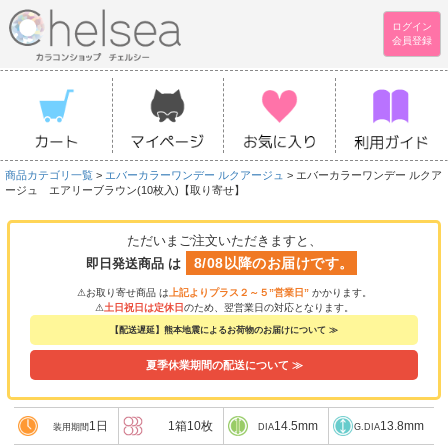
ログイン
会員登録
商品カテゴリ一覧
>
エバーカラーワンデー ルクアージュ
> エバーカラーワンデー ルクア
ージュ エアリーブラウン(10枚入)【取り寄せ】
ただいまご注文いただきますと、
8/08以降のお届けです。
即日発送商品 は
⚠お取り寄せ商品 は
上記よりプラス２～５”営業日”
かかります。
⚠
土日祝日は定休日
のため、翌営業日の対応となります。
【配送遅延】熊本地震によるお荷物のお届けについて ≫
夏季休業期間の配送について ≫
1日
1箱10枚
14.5mm
13.8mm
装用期間
DIA
G.DIA