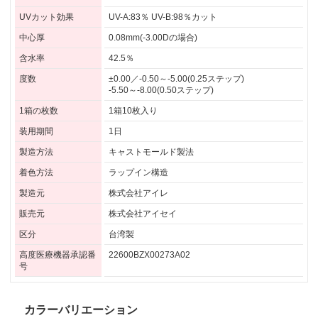
UVカット効果
UV-A:83％ UV-B:98％カット
中心厚
0.08mm(-3.00Dの場合)
含水率
42.5％
度数
±0.00／-0.50～-5.00(0.25ステップ)
-5.50～-8.00(0.50ステップ)
1箱の枚数
1箱10枚入り
装用期間
1日
製造方法
キャストモールド製法
着色方法
ラップイン構造
製造元
株式会社アイレ
販売元
株式会社アイセイ
区分
台湾製
高度医療機器承認番
22600BZX00273A02
号
カラーバリエーション