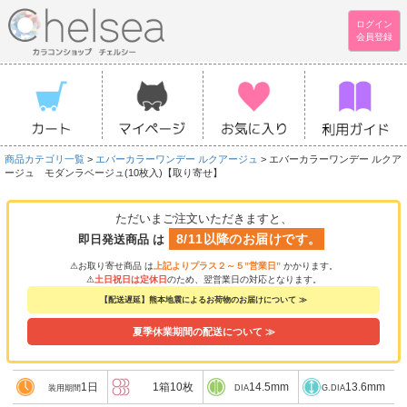
ログイン
会員登録
商品カテゴリ一覧
>
エバーカラーワンデー ルクアージュ
> エバーカラーワンデー ルクア
ージュ モダンラベージュ(10枚入)【取り寄せ】
ただいまご注文いただきますと、
8/11以降のお届けです。
即日発送商品 は
⚠お取り寄せ商品 は
上記よりプラス２～５”営業日”
かかります。
⚠
土日祝日は定休日
のため、翌営業日の対応となります。
【配送遅延】熊本地震によるお荷物のお届けについて ≫
夏季休業期間の配送について ≫
1日
1箱10枚
14.5mm
13.6mm
装用期間
DIA
G.DIA