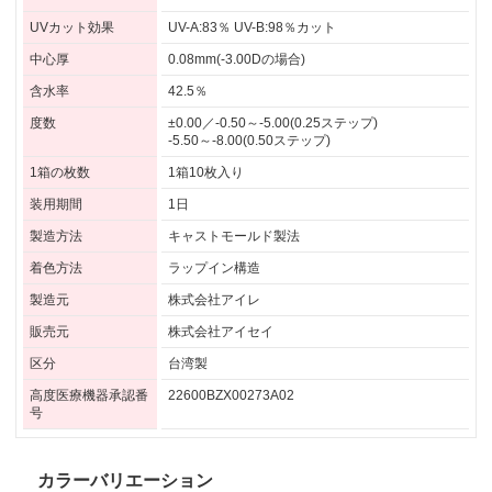
UVカット効果
UV-A:83％ UV-B:98％カット
中心厚
0.08mm(-3.00Dの場合)
含水率
42.5％
度数
±0.00／-0.50～-5.00(0.25ステップ)
-5.50～-8.00(0.50ステップ)
1箱の枚数
1箱10枚入り
装用期間
1日
製造方法
キャストモールド製法
着色方法
ラップイン構造
製造元
株式会社アイレ
販売元
株式会社アイセイ
区分
台湾製
高度医療機器承認番
22600BZX00273A02
号
カラーバリエーション