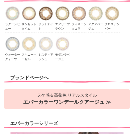
ラグーンビ
サンセット
リッチナイ
エアリーブ
フォギーシ
アクアベー
グロスアン
ュー
タイム
ト
ラウン
ョコラ
ジュ
バー
ウォーター
スキニーヘ
ミスティア
モダンラベ
クォーツ
ーゼル
ッシュ
ージュ
ブランドページへ
ヌケ感＆高発色 リアルスタイル
エバーカラーワンデールクアージュ ≫
エバーカラーシリーズ