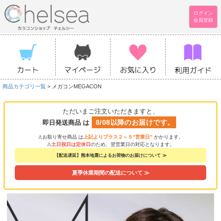
ログイン
会員登録
商品カテゴリ一覧
> メガコンMEGACON
ただいまご注文いただきますと、
8/08以降のお届けです。
即日発送商品 は
⚠お取り寄せ商品 は
上記よりプラス２～５”営業日”
かかります。
⚠
土日祝日は定休日
のため、翌営業日の対応となります。
【配送遅延】熊本地震によるお荷物のお届けについて ≫
夏季休業期間の配送について ≫