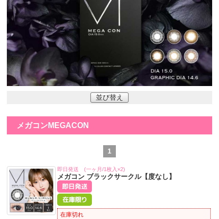
並び替え
メガコンMEGACON
1
即日発送 (一ヶ月/1枚入×2)
メガコン ブラックサークル【度なし】
在庫切れ