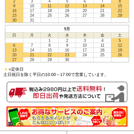
2
3
4
5
6
7
8
9
10
11
12
13
14
15
16
17
18
19
20
21
22
23
24
25
26
27
28
29
30
31
9月
日
月
火
水
木
金
土
1
2
3
4
5
6
7
8
9
10
11
12
13
14
15
16
17
18
19
20
21
22
23
24
25
26
27
28
29
30
■
=定休日
土日祝日を除く平日の10:00～17:00で営業しています。