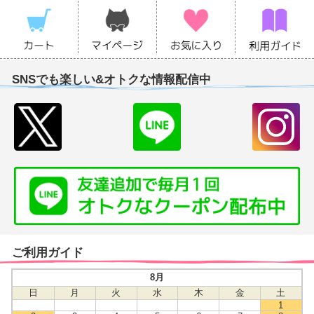
SNSでも楽しい&オトクな情報配信中
ご利用ガイド
8月
日
月
火
水
木
金
土
1