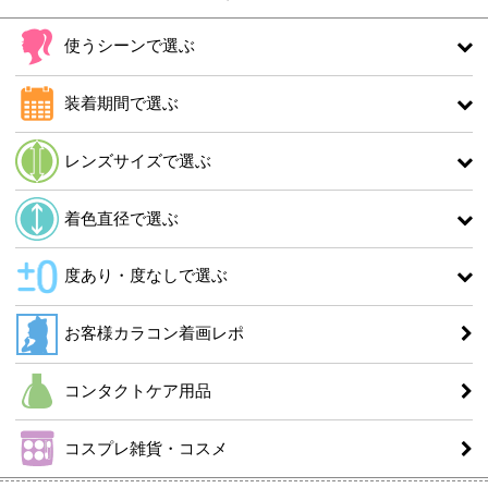
使うシーンで選ぶ
装着期間で選ぶ
レンズサイズで選ぶ
着色直径で選ぶ
度あり・度なしで選ぶ
お客様カラコン着画レポ
コンタクトケア用品
コスプレ雑貨・コスメ